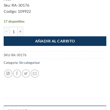
Sku: RA-30176
Codigo: 109922
17 disponibles
Pegamento Cemento azul para PVC hasta 6" bote 90ml cantidad
AÑADIR AL CARRITO
SKU:
RA-30176
Categoría:
Sin categorizar