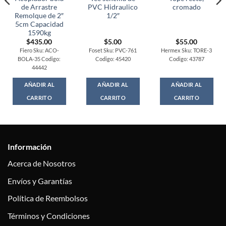
de Arrastre
PVC Hidraulico
cromado
Remolque de 2″
1/2″
5cm Capacidad
1590kg
$
435.00
$
5.00
$
55.00
Fiero Sku: ACO-
Foset Sku: PVC-761
Hermex Sku: TORE-3
BOLA-35 Codigo:
Codigo: 45420
Codigo: 43787
44442
AÑADIR AL
AÑADIR AL
AÑADIR AL
CARRITO
CARRITO
CARRITO
Información
Acerca de Nosotros
Envíos y Garantías
Política de Reembolsos
Términos y Condiciones