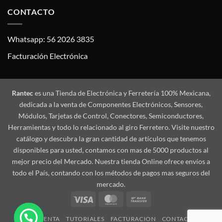
CONTACTO
Whatsapp: 56 2026 3835
Facturación Electrónica
Rantec
es una Tienda de Electrónica y Ferretería 100% Mexicana,
dedicada a la venta de Componentes Electrónicos, Sensores,
Módulos, Tarjetas de Control, Conectores, Semiconductores,
Herramientas y todo lo relacionado al giro Ferretero. Visite nuestro
catálogo y descubra la gran cantidad de artículos que tenemos
disponibles para usted, contamos con mas de 5000 productos al
mejor precio del Mercado. Nuestra tienda Online ofrece envíos a
todo el País, contando con los métodos de pagos mas seguros del
mercado.
Visa
MasterCard
Bank
Transfer
MI CUENTA
TUTORIALES
FACTURACION
CONTACTO