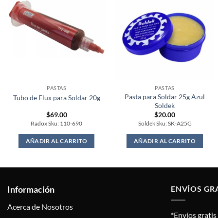
PASTAS
PASTAS
Pasta para Soldar 25g Azul
Tubo de Flux para Soldar 20g
Soldek
$
69.00
$
20.00
Radox Sku: 110-690
Soldek Sku: SK-A25G
AÑADIR AL CARRITO
AÑADIR AL CARRITO
Información
ENVÍOS GR
Acerca de Nosotros
*Envíos grati