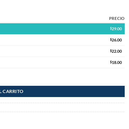
PRECIO
$
29.00
$
26.00
$
22.00
$
18.00
L CARRITO