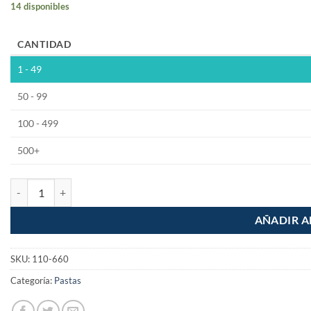
14 disponibles
CANTIDAD
1 - 49
50 - 99
100 - 499
500+
Pasta con Flux para soldar 50g cantidad
AÑADIR A
SKU:
110-660
Categoría:
Pastas