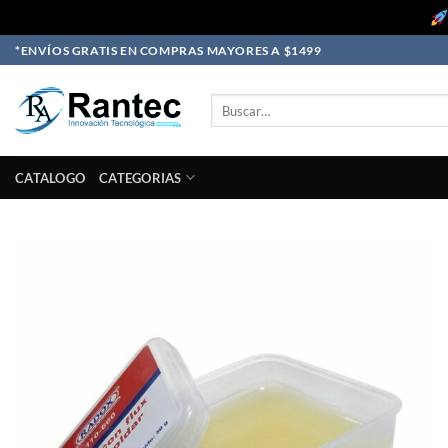
Skip
*ENVÍOS GRATIS EN COMPRAS MAYORES A $1499
to
content
Buscar
por:
CATALOGO
CATEGORIAS