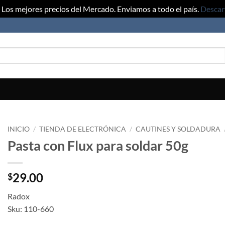
Los mejores precios del Mercado. Enviamos a todo el país.
Descar
INICIO
/
TIENDA DE ELECTRÓNICA
/
CAUTINES Y SOLDADURA
Pasta con Flux para soldar 50g
29.00
$
Radox
Sku: 110-660