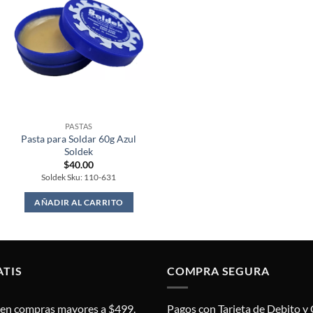
PASTAS
Pasta para Soldar 60g Azul
Soldek
$
40.00
Soldek Sku: 110-631
AÑADIR AL CARRITO
ATIS
COMPRA SEGURA
s en compras mayores a $499.
Pagos con Tarjeta de Debito y 