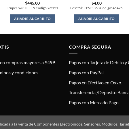
$
445.00
$
4.00
Truper Sku: HIEL-9 Codigo: 62121
Foset Sku: PVC-363 Codigo: 45425
AÑADIR AL CARRITO
AÑADIR AL CARRITO
ATIS
COMPRA SEGURA
s en compras mayores a $499.
Pagos con Tarjeta de Debito y 
minos y condiciones.
Pagos con PayPal
Pagos en Efectivo en Oxxo.
Transferencia /Deposito Banca
Pagos con Mercado Pago.
dicada a la venta de Componentes Electrónicos, Sensores, Módulos, Tarje