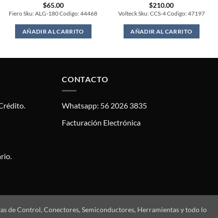
$
65.00
$
210.00
Fiero Sku: ALG-180 Codigo: 44468
Volteck Sku: CCS-4 Codigo: 47197
AÑADIR AL CARRITO
AÑADIR AL CARRITO
CONTACTO
Crédito.
Whatsapp: 56 2026 3835
Facturación Electrónica
rio.
tas de Control, Conectores, Semiconductores, Herramientas y todo lo