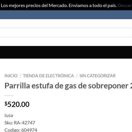
Los mejores precios del Mercado. Enviamos a todo el país.
Descar
INICIO
/
TIENDA DE ELECTRÓNICA
/
SIN CATEGORIZAR
Parrilla estufa de gas de sobrepone
520.00
$
Iusa
Sku: RA-42747
Codigo: 604974