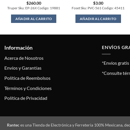
$
260.00
$
3.00
Truper Sku: EP-26X Codigo: 19881
Foset Sku: PVC-561 Codigo: 45411
AÑADIR AL CARRITO
AÑADIR AL CARRITO
Información
ENVÍOS GR
Acerca de Nosotros
*Envíos grati
Envíos y Garantías
*Consulte tér
Política de Reembolsos
Términos y Condiciones
Política de Privacidad
Rantec
es una Tienda de Electrónica y Ferretería 100% Mexicana, de