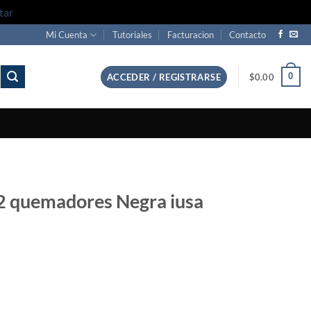
tar
Mi Cuenta
Tutoriales
Facturacion
Contacto
0
ACCEDER / REGISTRARSE
$
0.00
r 2 quemadores Negra iusa