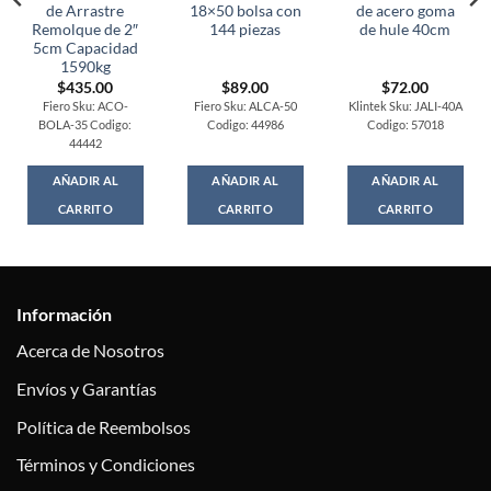
de Arrastre
18×50 bolsa con
de acero goma
Remolque de 2″
144 piezas
de hule 40cm
5cm Capacidad
1590kg
$
435.00
$
89.00
$
72.00
Fiero Sku: ACO-
Fiero Sku: ALCA-50
Klintek Sku: JALI-40A
BOLA-35 Codigo:
Codigo: 44986
Codigo: 57018
44442
AÑADIR AL
AÑADIR AL
AÑADIR AL
CARRITO
CARRITO
CARRITO
Información
Acerca de Nosotros
Envíos y Garantías
Política de Reembolsos
Términos y Condiciones