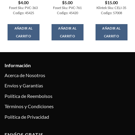
$
4.00
$
5.00
$
15.00
Foset Sku: PVC-363
Foset Sku: PVC-761
Klintek Sku: CELI-35
Codigo: 45425
Codigo: 45420
Codigo: 57008
AÑADIR AL
AÑADIR AL
AÑADIR AL
CARRITO
CARRITO
CARRITO
Información
Acerca de Nosotros
Envíos y Garantías
Política de Reembolsos
Términos y Condiciones
Política de Privacidad
ENVÍOS GRATIS