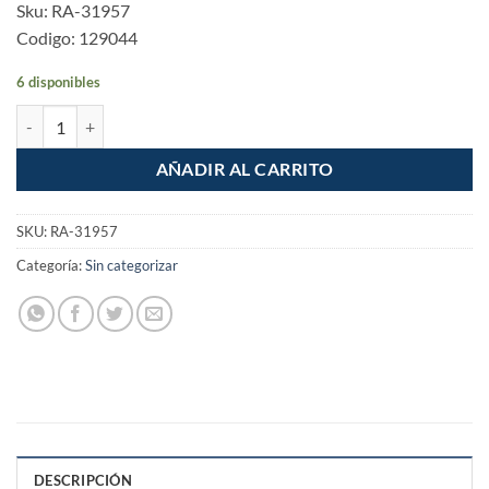
Sku: RA-31957
Codigo: 129044
6 disponibles
Pack de 6 Focos LED de 15w (100w) luz de dia Aksi cantidad
AÑADIR AL CARRITO
SKU:
RA-31957
Categoría:
Sin categorizar
DESCRIPCIÓN