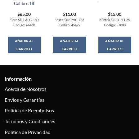
Calibre 18
$
65.00
$
11.00
$
15.00
Fiero Sku: ALG-180
Foset Sku: PVC-763
Klintek Sku: CELI-35
Codigo: 44468
Codigo: 45422
Codigo: 57008
AÑADIR AL
AÑADIR AL
AÑADIR AL
CARRITO
CARRITO
CARRITO
Información
Acerca de Nosotros
Envíos y Garantías
Política de Reembolsos
Términos y Condiciones
Política de Privacidad