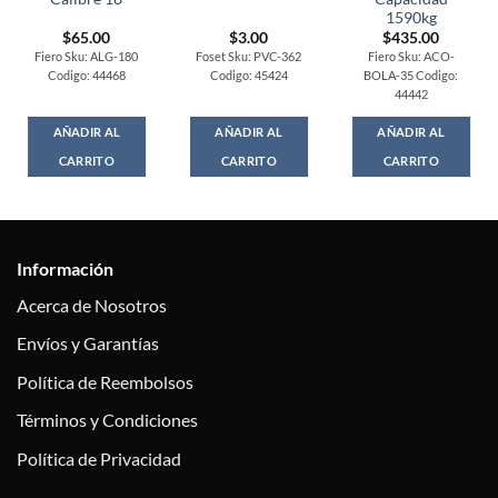
1590kg
$
65.00
$
3.00
$
435.00
Fiero Sku: ALG-180
Foset Sku: PVC-362
Fiero Sku: ACO-
Codigo: 44468
Codigo: 45424
BOLA-35 Codigo:
44442
AÑADIR AL
AÑADIR AL
AÑADIR AL
CARRITO
CARRITO
CARRITO
Información
Acerca de Nosotros
Envíos y Garantías
Política de Reembolsos
Términos y Condiciones
Política de Privacidad