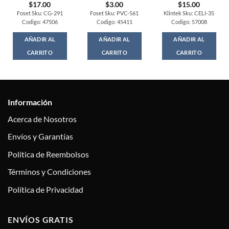
$
17.00
$
3.00
$
15.00
Foset Sku: CG-291
Foset Sku: PVC-561
Klintek Sku: CELI-35
Codigo: 47506
Codigo: 45411
Codigo: 57008
AÑADIR AL
AÑADIR AL
AÑADIR AL
CARRITO
CARRITO
CARRITO
Información
Acerca de Nosotros
Envíos y Garantías
Política de Reembolsos
Términos y Condiciones
Política de Privacidad
ENVÍOS GRATIS