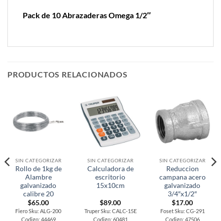
Pack de 10 Abrazaderas Omega 1/2″
PRODUCTOS RELACIONADOS
SIN CATEGORIZAR
SIN CATEGORIZAR
SIN CATEGORIZAR
Rollo de 1kg de
Calculadora de
Reduccion
Alambre
escritorio
campana acero
galvanizado
15x10cm
galvanizado
calibre 20
3/4″x1/2″
$
65.00
$
89.00
$
17.00
Fiero Sku: ALG-200
Truper Sku: CALC-15E
Foset Sku: CG-291
Codigo: 44469
Codigo: 60481
Codigo: 47506