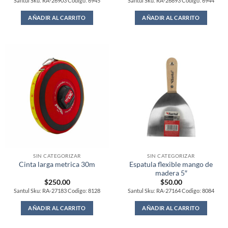
Santul Sku: RA-26903 Codigo: 6945
Santul Sku: RA-26893 Codigo: 6944
AÑADIR AL CARRITO
AÑADIR AL CARRITO
SIN CATEGORIZAR
SIN CATEGORIZAR
Espatula flexible mango de
Cinta larga metrica 30m
madera 5″
$
250.00
$
50.00
Santul Sku: RA-27183 Codigo: 8128
Santul Sku: RA-27164 Codigo: 8084
AÑADIR AL CARRITO
AÑADIR AL CARRITO