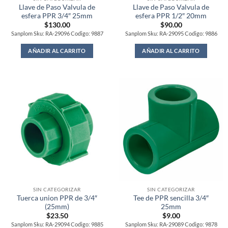
Llave de Paso Valvula de
Llave de Paso Valvula de
esfera PPR 3/4″ 25mm
esfera PPR 1/2″ 20mm
$
130.00
$
90.00
Sanplom Sku: RA-29096 Codigo: 9887
Sanplom Sku: RA-29095 Codigo: 9886
AÑADIR AL CARRITO
AÑADIR AL CARRITO
SIN CATEGORIZAR
SIN CATEGORIZAR
Tuerca union PPR de 3/4″
Tee de PPR sencilla 3/4″
(25mm)
25mm
$
23.50
$
9.00
Sanplom Sku: RA-29094 Codigo: 9885
Sanplom Sku: RA-29089 Codigo: 9878