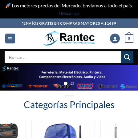
Los mejores precios del Mercado. Enviamos a todo el país.
Descartar
Skip
*ENVÍOS GRATIS EN COMPRAS MAYORES A $1499
to
content
0
Buscar
por:
Categorías Principales