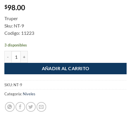
98.00
$
Truper
Sku: NT-9
Codigo: 11223
3 disponibles
Nivel Torpedo Magnetico 9" cuerpo plastico cantidad
AÑADIR AL CARRITO
SKU:
NT-9
Categoría:
Niveles