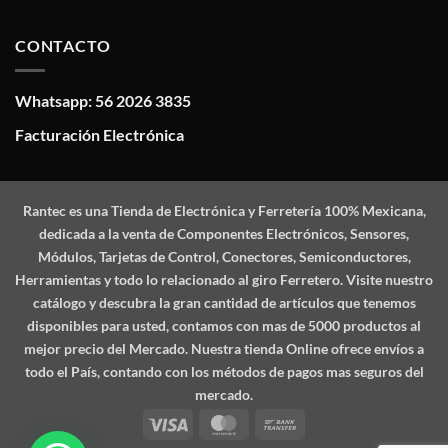
CONTACTO
Whatsapp: 56 2026 3835
Facturación Electrónica
Rantec
es una Tienda de Electrónica y Ferretería 100% Mexicana,
dedicada a la venta de Componentes Electrónicos, Sensores,
Módulos, Tarjetas de Control, Conectores, Semiconductores,
Herramientas y todo lo relacionado al giro Ferretero. Visite nuestro
catálogo y descubra la gran cantidad de artículos que tenemos
disponibles para usted, contamos con mas de 5000 productos al
mejor precio del Mercado. Nuestra tienda Online ofrece envíos a
todo el País, contando con los métodos de pagos mas seguros del
mercado.
Visa
MasterCard
Bank
Transfer