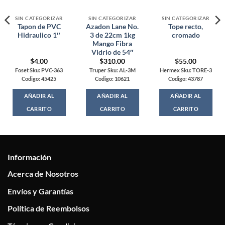
SIN CATEGORIZAR
SIN CATEGORIZAR
SIN CATEGORIZAR
Tapon de PVC
Azadon Lane No.
Tope recto,
Hidraulico 1″
3 de 22cm 1kg
cromado
Mango Fibra
Vidrio de 54″
$
4.00
$
310.00
$
55.00
Foset Sku: PVC-363
Truper Sku: AL-3M
Hermex Sku: TORE-3
Codigo: 45425
Codigo: 10621
Codigo: 43787
AÑADIR AL
AÑADIR AL
AÑADIR AL
CARRITO
CARRITO
CARRITO
Información
Acerca de Nosotros
Envíos y Garantías
Política de Reembolsos