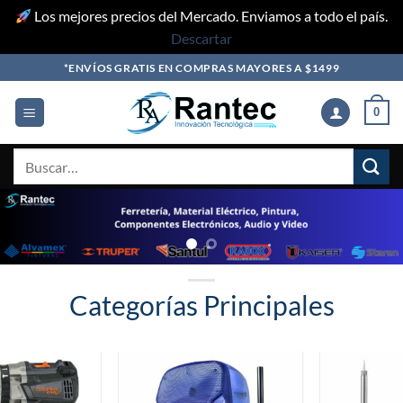
Los mejores precios del Mercado. Enviamos a todo el país.
Descartar
Skip
*ENVÍOS GRATIS EN COMPRAS MAYORES A $1499
to
content
0
Buscar
por:
Categorías Principales