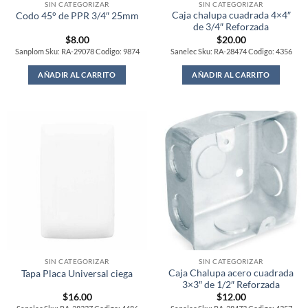
SIN CATEGORIZAR
SIN CATEGORIZAR
Caja chalupa cuadrada 4×4″
Codo 45° de PPR 3/4″ 25mm
de 3/4″ Reforzada
$
8.00
$
20.00
Sanplom Sku: RA-29078 Codigo: 9874
Sanelec Sku: RA-28474 Codigo: 4356
AÑADIR AL CARRITO
AÑADIR AL CARRITO
SIN CATEGORIZAR
SIN CATEGORIZAR
Caja Chalupa acero cuadrada
Tapa Placa Universal ciega
3×3″ de 1/2″ Reforzada
$
16.00
$
12.00