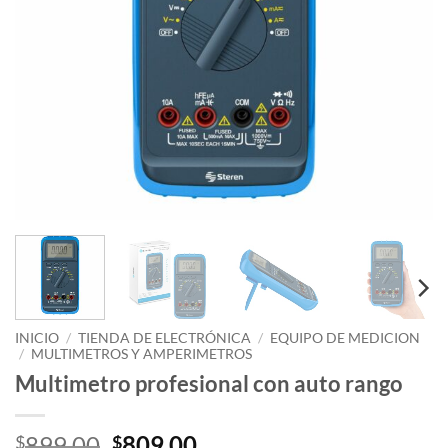
INICIO
/
TIENDA DE ELECTRÓNICA
/
EQUIPO DE MEDICION
/
MULTIMETROS Y AMPERIMETROS
Multimetro profesional con auto rango
Original
Current
899.00
809.00
$
$