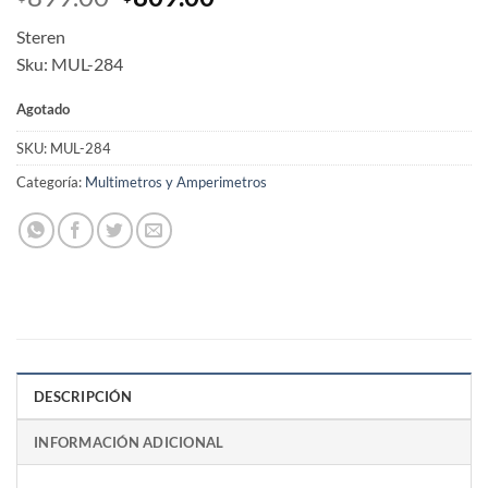
price
price
Steren
was:
is:
Sku: MUL-284
$899.00.
$809.00.
Agotado
SKU:
MUL-284
Categoría:
Multimetros y Amperimetros
DESCRIPCIÓN
INFORMACIÓN ADICIONAL