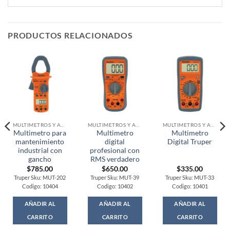
PRODUCTOS RELACIONADOS
MULTIMETROS Y AMPERIMETROS
MULTIMETROS Y AMPERIMETROS
MULTIMETROS Y AMPERIMETROS
Multimetro para
Multimetro
Multimetro
mantenimiento
digital
Digital Truper
industrial con
profesional con
gancho
RMS verdadero
$
785.00
$
650.00
$
335.00
Truper Sku: MUT-202
Truper Sku: MUT-39
Truper Sku: MUT-33
Codigo: 10404
Codigo: 10402
Codigo: 10401
AÑADIR AL
AÑADIR AL
AÑADIR AL
CARRITO
CARRITO
CARRITO