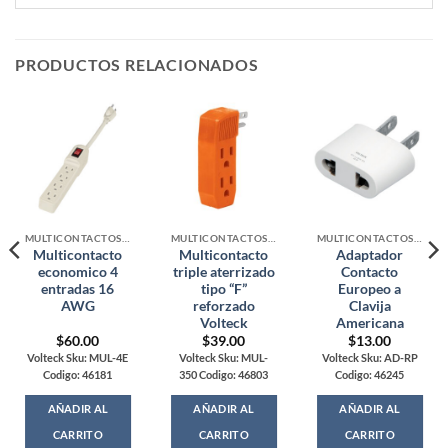
PRODUCTOS RELACIONADOS
MULTICONTACTOS Y ADAPTADORES
MULTICONTACTOS Y ADAPTADORES
MULTICONTACTOS Y ADAPTADORES
Multicontacto
Multicontacto
Adaptador
economico 4
triple aterrizado
Contacto
entradas 16
tipo “F”
Europeo a
AWG
reforzado
Clavija
Volteck
Americana
rent
$
60.00
$
39.00
$
13.00
ce
Volteck Sku: MUL-4E
Volteck Sku: MUL-
Volteck Sku: AD-RP
Codigo: 46181
350 Codigo: 46803
Codigo: 46245
.00.
AÑADIR AL
AÑADIR AL
AÑADIR AL
CARRITO
CARRITO
CARRITO