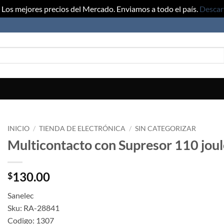
Los mejores precios del Mercado. Enviamos a todo el país.
Descar
INICIO
/
TIENDA DE ELECTRÓNICA
/
SIN CATEGORIZAR
Multicontacto con Supresor 110 joul
130.00
$
Sanelec
Sku: RA-28841
Codigo: 1307