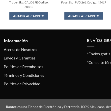
Truper Sku: CALC-19E Codigo:
Foset Sku: PVC-261 Codigo: 45417
60482
AÑADIR AL CARRITO
AÑADIR AL CARRITO
Información
ENVÍOS GR
Acerca de Nosotros
*Envíos grati
Envíos y Garantías
*Consulte tér
Política de Reembolsos
Términos y Condiciones
Política de Privacidad
Rantec
es una Tienda de Electrónica y Ferretería 100% Mexicana, de