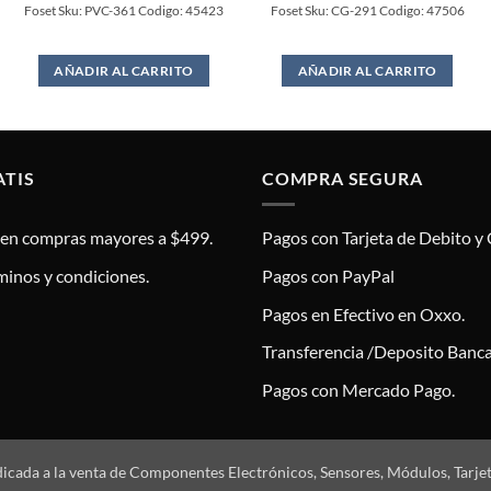
Foset Sku: PVC-361 Codigo: 45423
Foset Sku: CG-291 Codigo: 47506
AÑADIR AL CARRITO
AÑADIR AL CARRITO
ATIS
COMPRA SEGURA
s en compras mayores a $499.
Pagos con Tarjeta de Debito y 
minos y condiciones.
Pagos con PayPal
Pagos en Efectivo en Oxxo.
Transferencia /Deposito Banca
Pagos con Mercado Pago.
dicada a la venta de Componentes Electrónicos, Sensores, Módulos, Tarje