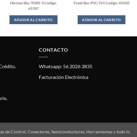
Hermex Sku: TORE-3 Codigo:
Foset Sku: PVC-761 Codigo: 45420
43787
AÑADIR AL CARRITO
AÑADIR AL CARRITO
CONTACTO
Crédito.
Whatsapp: 56 2026 3835
Facturación Electrónica
rio.
tas de Control, Conectores, Semiconductores, Herramientas y todo lo