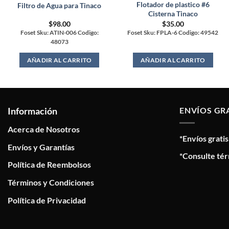
Flotador de plastico #6
Filtro de Agua para Tinaco
Cisterna Tinaco
$
98.00
$
35.00
Foset Sku: ATIN-006 Codigo:
Foset Sku: FPLA-6 Codigo: 49542
48073
AÑADIR AL CARRITO
AÑADIR AL CARRITO
Información
ENVÍOS GR
Acerca de Nosotros
*Envíos grati
Envíos y Garantías
*Consulte tér
Política de Reembolsos
Términos y Condiciones
Política de Privacidad