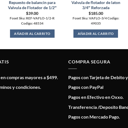
Repuesto de balancin para
Valvula de flotador de laton
Valvula de Flotador de 1/2″
3/4″ Reforzada
$
39.00
$
185.00
Foset Sku: REF-VAFLO-1/2-R
Foset Sku: VAFLO-3/4 Codigo:
Codigo: 48534
49035
AÑADIR AL CARRITO
AÑADIR AL CARRITO
ATIS
COMPRA SEGURA
s en compras mayores a $499.
Pagos con Tarjeta de Debito y
minos y condiciones.
Pagos con PayPal
Pagos en Efectivo en Oxxo.
Transferencia /Deposito Banc
Pagos con Mercado Pago.