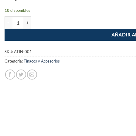
10 disponibles
Multiconector para tinaco con valvula de esfera cantidad
AÑADIR A
SKU:
ATIN-001
Categoría:
Tinacos y Accesorios