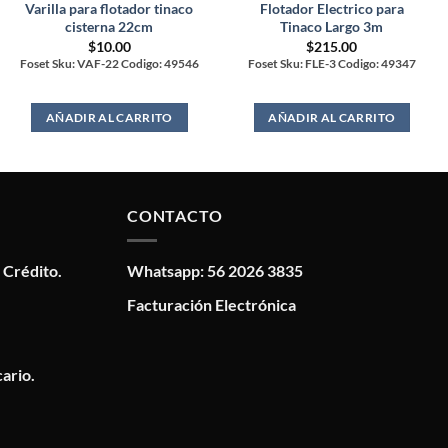
Varilla para flotador tinaco
Flotador Electrico para
cisterna 22cm
Tinaco Largo 3m
$
10.00
$
215.00
Foset Sku: VAF-22 Codigo: 49546
Foset Sku: FLE-3 Codigo: 49347
AÑADIR AL CARRITO
AÑADIR AL CARRITO
CONTACTO
 Crédito.
Whatsapp: 56 2026 3835
Facturación Electrónica
ario.