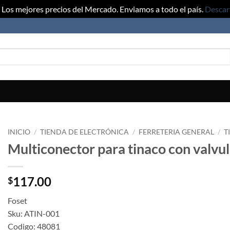
Los mejores precios del Mercado. Enviamos a todo el país.
Descar
INICIO
/
TIENDA DE ELECTRÓNICA
/
FERRETERIA GENERAL
/
T
Multiconector para tinaco con valvul
117.00
$
Foset
Sku: ATIN-001
Codigo: 48081