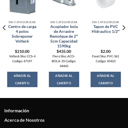
SIN CATEGORIZAR
SIN CATEGORIZAR
SIN CATEGORIZAR
Centro de carga
Acoplador bola
Tapon de PVC
4 polos
de Arrastre
Hidraulico 1/2″
Sobreponer
Remolque de 2″
Volteck
5cm Capacidad
1590kg
$
210.00
$
435.00
$
2.00
Volteck Sku: CCS-4
Fiero Sku: ACO-
Foset Sku: PVC-361
Codigo: 47197
BOLA-35 Codigo:
Codigo: 45423
44442
AÑADIR AL
AÑADIR AL
AÑADIR AL
CARRITO
CARRITO
CARRITO
Información
Acerca de Nosotros