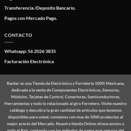
Transferencia /Deposito Bancario.
Pagos con Mercado Pago.
CONTACTO
Whatsapp: 56 2026 3835
Facturación Electrónica
Rantec
es una Tienda de Electrónica y Ferretería 100% Mexicana,
dedicada a la venta de Componentes Electrónicos, Sensores,
Módulos, Tarjetas de Control, Conectores, Semiconductores,
Herramientas y todo lo relacionado al giro Ferretero. Visite nuestro
catálogo y descubra la gran cantidad de artículos que tenemos
disponibles para usted, contamos con mas de 5000 productos al
mejor precio del Mercado. Nuestra tienda Online ofrece envíos a
todo el País, contando con los métodos de pagos mas seguros del