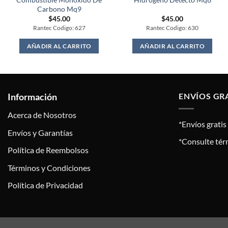
Carbono Mq9
$
45.00
$
45.00
Rantec Codigo: 627
Rantec Codigo: 630
AÑADIR AL CARRITO
AÑADIR AL CARRITO
Información
ENVÍOS GR
Acerca de Nosotros
*Envíos grati
Envíos y Garantías
*Consulte tér
Política de Reembolsos
Términos y Condiciones
Política de Privacidad