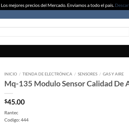
Los mejores precios del Mercado. Enviamos a todo el país.
Descar
INICIO
/
TIENDA DE ELECTRÓNICA
/
SENSORES
/
GAS Y AIRE
Mq-135 Modulo Sensor Calidad De 
45.00
$
Rantec
Codigo: 444