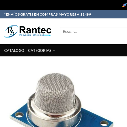
Skip
*ENVÍOS GRATIS EN COMPRAS MAYORES A $1499
to
content
Buscar
por:
CATALOGO
CATEGORIAS