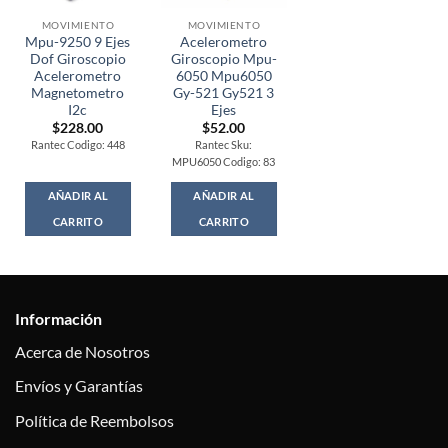
MOVIMIENTO
MOVIMIENTO
Mpu-9250 9 Ejes
Acelerometro
Dof Giroscopio
Giroscopio Mpu-
Acelerometro
6050 Mpu6050
Magnetometro
Gy-521 Gy521 3
I2c
Ejes
$
228.00
$
52.00
Rantec Codigo: 448
Rantec Sku:
MPU6050 Codigo: 83
AÑADIR AL
AÑADIR AL
CARRITO
CARRITO
Información
Acerca de Nosotros
Envíos y Garantías
Política de Reembolsos