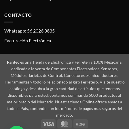
CONTACTO
Whatsapp: 56 2026 3835
Facturación Electrónica
Rantec
es una Tienda de Electrónica y Ferretería 100% Mexicana,
dedicada a la venta de Componentes Electrónicos, Sensores,
Módulos, Tarjetas de Control, Conectores, Semiconductores,
Herramientas y todo lo relacionado al giro Ferretero. Visite nuestro
catálogo y descubra la gran cantidad de artículos que tenemos
disponibles para usted, contamos con mas de 5000 productos al
mejor precio del Mercado. Nuestra tienda Online ofrece envíos a
todo el País, contando con los métodos de pagos mas seguros del
mercado.
Visa
MasterCard
Bank