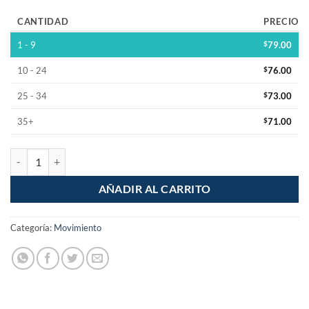
CANTIDAD
PRECIO
1 - 9
$
79.00
10 - 24
$
76.00
25 - 34
$
73.00
35+
$
71.00
Mpu-9250 Version Economica Giroscopio Acelerometro Magnetometr
AÑADIR AL CARRITO
Categoría:
Movimiento