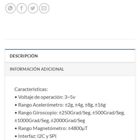
DESCRIPCIÓN
INFORMACIÓN ADICIONAL
Caracteristicas:
• Voltaje de operación: 3~5v
• Rango Acelerómetro: ±2g, ±4g, ±8g, ±16g
• Rango Giroscopio: ±250Grad/Seg, ±500Grad/Seg,
±1000Grad/Seg, ±2000Grad/Seg
• Rango Magnetómetro: ±4800µT
• Interfaz: I2C y SPI