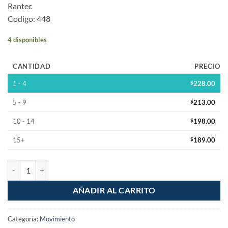
Rantec
Codigo: 448
4 disponibles
CANTIDAD
PRECIO
1 - 4
$
228.00
5 - 9
$
213.00
10 - 14
$
198.00
15+
$
189.00
Mpu-9250 9 Ejes Dof Giroscopio Acelerometro Magnetometro I2c ca
AÑADIR AL CARRITO
Categoría:
Movimiento