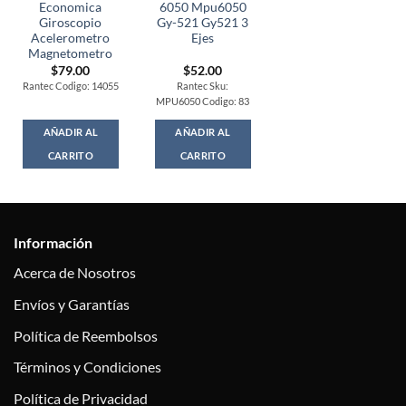
Economica
6050 Mpu6050
Giroscopio
Gy-521 Gy521 3
Acelerometro
Ejes
Magnetometro
$
79.00
$
52.00
Rantec Codigo: 14055
Rantec Sku:
MPU6050 Codigo: 83
AÑADIR AL
AÑADIR AL
CARRITO
CARRITO
Información
Acerca de Nosotros
Envíos y Garantías
Política de Reembolsos
Términos y Condiciones
Política de Privacidad