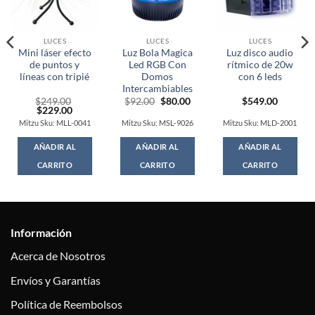
LUCES
LUCES
LUCES
Mini láser efecto
Luz Bola Magica
Luz disco audio
de puntos y
Led RGB Con
rítmico de 20w
líneas con tripié
Domos
con 6 leds
Intercambiables
Original
Current
$
249.00
$
92.00
$
80.00
$
549.00
t
Original
Current
price
price
$
229.00
price
price
was:
is:
Mitzu Sku: MLL-0041
Mitzu Sku: MSL-9026
Mitzu Sku: MLD-2001
was:
is:
$92.00.
$80.00.
0.
$249.00.
$229.00.
AÑADIR AL
AÑADIR AL
AÑADIR AL
CARRITO
CARRITO
CARRITO
Información
Acerca de Nosotros
Envíos y Garantías
Política de Reembolsos