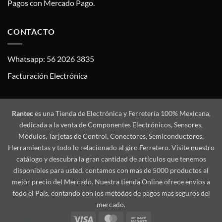
Pagos con Mercado Pago.
CONTACTO
Whatsapp: 56 2026 3835
Facturación Electrónica
Rantec
es una Tienda de Electrónica y Ferretería 100% Mexicana,
dedicada a la venta de Componentes Electrónicos, Sensores,
Módulos, Tarjetas de Control, Conectores, Semiconductores,
Herramientas y todo lo relacionado al giro Ferretero. Visite nuestro
catálogo y descubra la gran cantidad de artículos que tenemos
disponibles para usted, contamos con mas de 5000 productos al
mejor precio del Mercado. Nuestra tienda Online ofrece envíos a
todo el País, contando con los métodos de pagos mas seguros del
mercado.
Visa
MasterCard
Bank