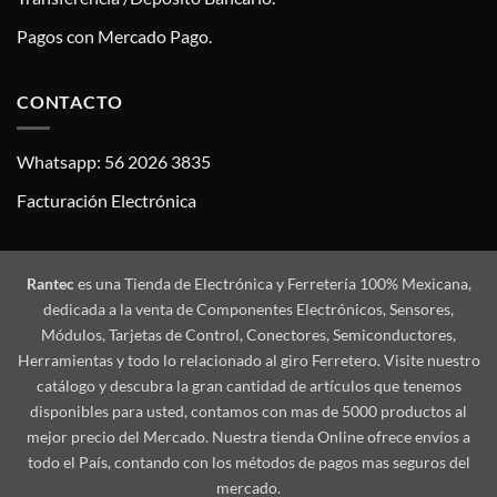
Pagos con Mercado Pago.
CONTACTO
Whatsapp: 56 2026 3835
Facturación Electrónica
Rantec
es una Tienda de Electrónica y Ferretería 100% Mexicana,
dedicada a la venta de Componentes Electrónicos, Sensores,
Módulos, Tarjetas de Control, Conectores, Semiconductores,
Herramientas y todo lo relacionado al giro Ferretero. Visite nuestro
catálogo y descubra la gran cantidad de artículos que tenemos
disponibles para usted, contamos con mas de 5000 productos al
mejor precio del Mercado. Nuestra tienda Online ofrece envíos a
todo el País, contando con los métodos de pagos mas seguros del
mercado.