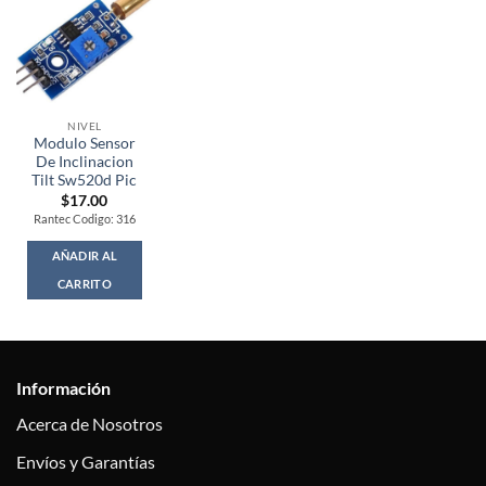
NIVEL
Modulo Sensor
De Inclinacion
Tilt Sw520d Pic
$
17.00
Rantec Codigo: 316
AÑADIR AL
CARRITO
Información
Acerca de Nosotros
Envíos y Garantías