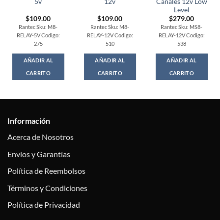
5v
12v
Canales 12v Low
Level
$
109.00
$
109.00
$
279.00
Rantec Sku: M8-
Rantec Sku: M8-
Rantec Sku: MS8-
RELAY-5V Codigo:
RELAY-12V Codigo:
RELAY-12V Codigo:
275
510
538
AÑADIR AL
AÑADIR AL
AÑADIR AL
CARRITO
CARRITO
CARRITO
Información
Acerca de Nosotros
Envíos y Garantías
Política de Reembolsos
Términos y Condiciones
Política de Privacidad