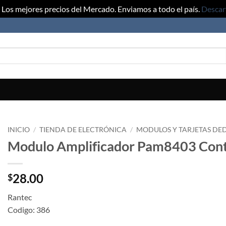
Los mejores precios del Mercado. Enviamos a todo el país.
Descar
INICIO
/
TIENDA DE ELECTRÓNICA
/
MODULOS Y TARJETAS DE
Modulo Amplificador Pam8403 Contr
28.00
$
Rantec
Codigo: 386