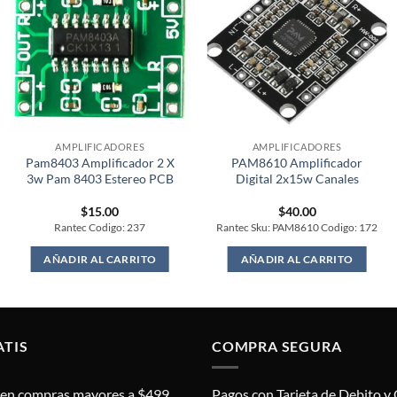
AMPLIFICADORES
AMPLIFICADORES
Pam8403 Amplificador 2 X
PAM8610 Amplificador
3w Pam 8403 Estereo PCB
Digital 2x15w Canales
$
15.00
$
40.00
Rantec Codigo: 237
Rantec Sku: PAM8610 Codigo: 172
AÑADIR AL CARRITO
AÑADIR AL CARRITO
ATIS
COMPRA SEGURA
s en compras mayores a $499.
Pagos con Tarjeta de Debito y 