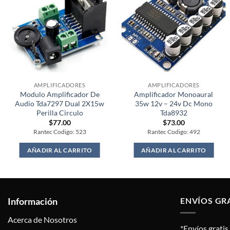
AMPLIFICADORES
AMPLIFICADORES
Modulo Amplificador De
Amplificador Monoaural
Audio Tda7297 Dual 2X15w
35w 12v – 24v Dc Mono
Perilla Circulo
Tda8932
$
77.00
$
73.00
Rantec Codigo: 523
Rantec Codigo: 492
AÑADIR AL CARRITO
AÑADIR AL CARRITO
Información
ENVÍOS GR
Acerca de Nosotros
*Envíos grati