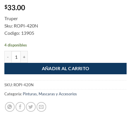
33.00
$
Truper
Sku: ROPI-420N
Codigo: 13905
4 disponibles
Mini rodillo poliester de 4" para pintar esmaltes y vinilicas cantidad
AÑADIR AL CARRITO
SKU:
ROPI-420N
Categoría:
Pinturas, Mascaras y Accesorios