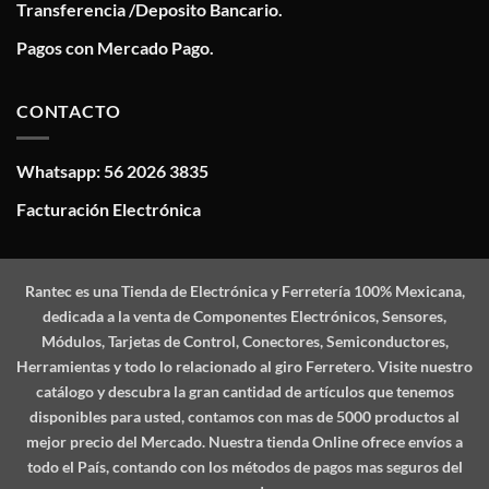
Transferencia /Deposito Bancario.
Pagos con Mercado Pago.
CONTACTO
Whatsapp: 56 2026 3835
Facturación Electrónica
Rantec
es una Tienda de Electrónica y Ferretería 100% Mexicana,
dedicada a la venta de Componentes Electrónicos, Sensores,
Módulos, Tarjetas de Control, Conectores, Semiconductores,
Herramientas y todo lo relacionado al giro Ferretero. Visite nuestro
catálogo y descubra la gran cantidad de artículos que tenemos
disponibles para usted, contamos con mas de 5000 productos al
mejor precio del Mercado. Nuestra tienda Online ofrece envíos a
todo el País, contando con los métodos de pagos mas seguros del