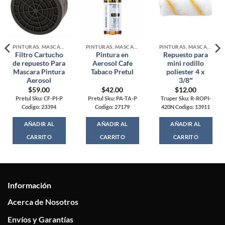
PINTURAS, MASCARAS Y ACCESORIOS
PINTURAS, MASCARAS Y ACCESORIOS
PINTURAS, MASCARAS Y ACCESORIOS
Filtro Cartucho
Pintura en
Repuesto para
de repuesto Para
Aerosol Cafe
mini rodillo
Mascara Pintura
Tabaco Pretul
poliester 4 x
Aerosol
3/8″
$
59.00
$
42.00
$
12.00
Pretul Sku: CF-PI-P
Pretul Sku: PA-TA-P
Truper Sku: R-ROPI-
Codigo: 23394
Codigo: 27179
420N Codigo: 13911
AÑADIR AL
AÑADIR AL
AÑADIR AL
CARRITO
CARRITO
CARRITO
Información
Acerca de Nosotros
Envíos y Garantías