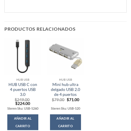
PRODUCTOS RELACIONADOS
HUB USB
HUB USB
HUB USB C con
Mini hub ultra
4 puertos USB
delgado USB 2.0
3.0
de 4 puertos
Original
Current
$
249.00
$
79.00
$
71.00
Original
Current
price
price
$
224.00
price
price
was:
is:
Steren Sku: USB-5260
Steren Sku: USB-520
was:
is:
$79.00.
$71.00.
$249.00.
$224.00.
AÑADIR AL
AÑADIR AL
CARRITO
CARRITO