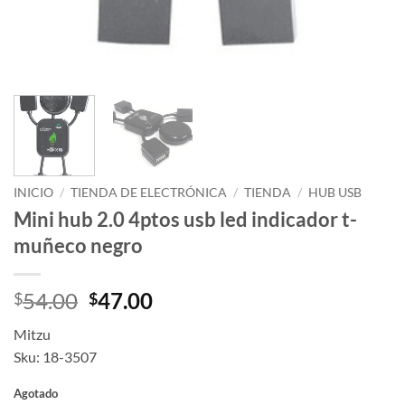
INICIO
/
TIENDA DE ELECTRÓNICA
/
TIENDA
/
HUB USB
Mini hub 2.0 4ptos usb led indicador t-
muñeco negro
Original
Current
54.00
47.00
$
$
price
price
Mitzu
was:
is:
Sku: 18-3507
$54.00.
$47.00.
Agotado