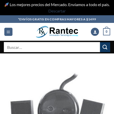
Los mejores precios del Mercado. Enviamos a todo el país.
Descartar
Skip
*ENVÍOS GRATIS EN COMPRAS MAYORES A $1499
to
content
0
Buscar
por: