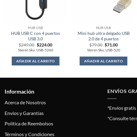
HUB USB
HUB USB
HUB USB C con 4 puertos
Mini hub ultra delgado USB
USB 3.0
2.0 de 4 puertos
Original
Current
Original
Current
$
249.00
$
224.00
$
79.00
$
71.00
price
price
price
price
Steren Sku: USB-5260
Steren Sku: USB-520
was:
is:
was:
is:
$249.00.
$224.00.
$79.00.
$71.00.
AÑADIR AL CARRITO
AÑADIR AL CARRITO
Información
ENVÍOS GR
Acerca de Nosotros
*Envíos grati
Envíos y Garantías
*Consulte tér
Política de Reembolsos
Términos y Condiciones