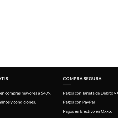
ATIS
COMPRA SEGURA
s en compras mayores a $499.
Pagos con Tarjeta de Debito y 
minos y condiciones.
Pagos con PayPal
Pagos en Efectivo en Oxxo.