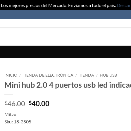
Los mejores precios del Mercado. Enviamos a todo el país.
Descar
INICIO
/
TIENDA DE ELECTRÓNICA
/
TIENDA
/
HUB USB
Mini hub 2.0 4 puertos usb led indic
Original
Current
46.00
40.00
$
$
price
price
Mitzu
was:
is:
Sku: 18-3505
$46.00.
$40.00.