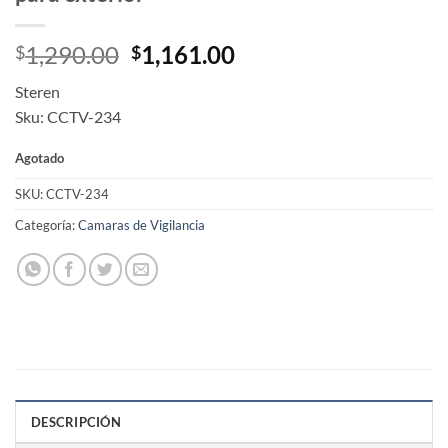
Original
Current
1,290.00
1,161.00
$
$
price
price
Steren
was:
is:
Sku: CCTV-234
$1,290.00.
$1,161.00.
Agotado
SKU:
CCTV-234
Categoría:
Camaras de Vigilancia
DESCRIPCIÓN