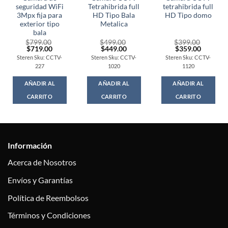
seguridad WiFi
Tetrahibrida full
tetrahibrida full
3Mpx fija para
HD Tipo Bala
HD Tipo domo
exterior tipo
Metalica
bala
$
799.00
$
499.00
$
399.00
Original
Current
Original
Current
Original
Current
$
719.00
$
449.00
$
359.00
price
price
price
price
price
price
Steren Sku: CCTV-
Steren Sku: CCTV-
Steren Sku: CCTV-
was:
is:
was:
is:
was:
is:
227
1020
1120
$799.00.
$719.00.
$499.00.
$449.00.
$399.00.
$359.00
AÑADIR AL
AÑADIR AL
AÑADIR AL
CARRITO
CARRITO
CARRITO
Información
Acerca de Nosotros
Envíos y Garantías
Política de Reembolsos
Términos y Condiciones