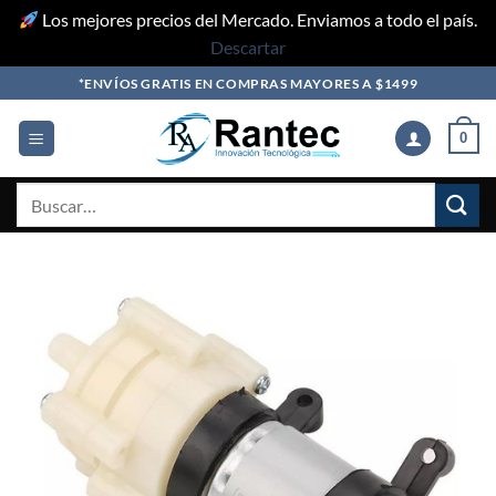
Los mejores precios del Mercado. Enviamos a todo el país.
Descartar
Skip
*ENVÍOS GRATIS EN COMPRAS MAYORES A $1499
to
content
0
Buscar
por: