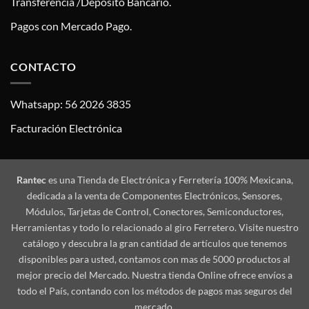
Transferencia /Deposito Bancario.
Pagos con Mercado Pago.
CONTACTO
Whatsapp: 56 2026 3835
Facturación Electrónica
Rantec
es una Tienda de Electrónica y Ferretería 100% Mexicana,
dedicada a la venta de Componentes Electrónicos, Sensores,
Módulos, Tarjetas de Control, Conectores, Semiconductores,
Herramientas y todo lo relacionado al giro Ferretero. Visite nuestro
catálogo y descubra la gran cantidad de artículos que tenemos
disponibles para usted, contamos con mas de 5000 productos al
mejor precio del Mercado. Nuestra tienda Online ofrece envíos a
todo el País, contando con los métodos de pagos mas seguros del
mercado.