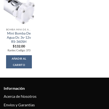
BOMBA MINI DE AGUA
Mini Bomba De
Agua Dc 3v-12v
RS-360SH
$
132.00
Rantec Codigo: 373
AÑADIR AL
CARRITO
Información
Acerca de Nosotros
Envíos y Garantías