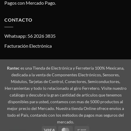
Pagos con Mercado Pago.
CONTACTO
Whatsapp: 56 2026 3835
Facturación Electrónica
Rantec
es una Tienda de Electrónica y Ferretería 100% Mexicana,
dedicada a la venta de Componentes Electrónicos, Sensores,
Módulos, Tarjetas de Control, Conectores, Semiconductores,
Herramientas y todo lo relacionado al giro Ferretero. Visite nuestro
catálogo y descubra la gran cantidad de artículos que tenemos
disponibles para usted, contamos con mas de 5000 productos al
mejor precio del Mercado. Nuestra tienda Online ofrece envíos a
todo el País, contando con los métodos de pagos mas seguros del
mercado.
Visa
MasterCard
Bank