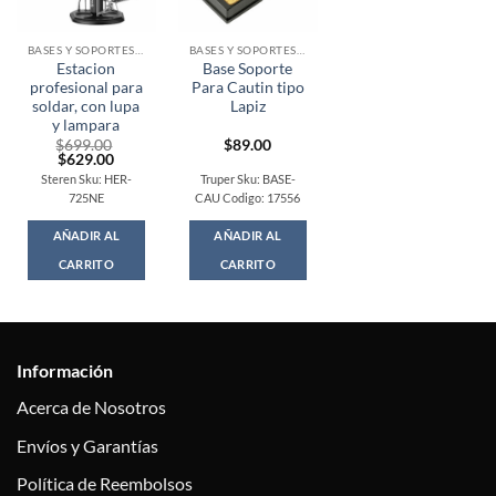
BASES Y SOPORTES / LUPAS
BASES Y SOPORTES / LUPAS
Estacion
Base Soporte
profesional para
Para Cautin tipo
soldar, con lupa
Lapiz
y lampara
$
699.00
$
89.00
Original
Current
$
629.00
price
price
Steren Sku: HER-
Truper Sku: BASE-
was:
is:
725NE
CAU Codigo: 17556
$699.00.
$629.00.
AÑADIR AL
AÑADIR AL
CARRITO
CARRITO
Información
Acerca de Nosotros
Envíos y Garantías
Política de Reembolsos