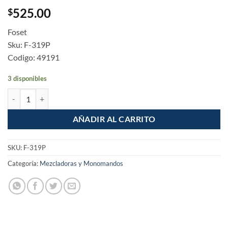
525.00
$
Foset
Sku: F-319P
Codigo: 49191
3 disponibles
Mezcladora Para Fregadero 8" Cuello Cobra cantidad
AÑADIR AL CARRITO
SKU:
F-319P
Categoría:
Mezcladoras y Monomandos