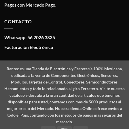
Pagos con Mercado Pago.
CONTACTO
Whatsapp: 56 2026 3835
Facturación Electrónica
Rantec
es una Tienda de Electrónica y Ferretería 100% Mexicana,
dedicada a la venta de Componentes Electrónicos, Sensores,
Módulos, Tarjetas de Control, Conectores, Semiconductores,
Herramientas y todo lo relacionado al giro Ferretero. Visite nuestro
catálogo y descubra la gran cantidad de artículos que tenemos
disponibles para usted, contamos con mas de 5000 productos al
mejor precio del Mercado. Nuestra tienda Online ofrece envíos a
todo el País, contando con los métodos de pagos mas seguros del
mercado.