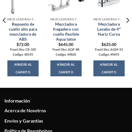
MEZCLADORAS Y MONOMANDOS
MEZCLADORAS Y MONOMANDOS
MEZCLADORAS Y MONOMANDOS
Repuesto de
Mezcladora
Mezcladora
cuello alto para
fregadero con
Lavabo de 4″
mezcladora de
cuello flexible
Nariz Curva
ABS
Aqua laton
$
72.00
$
645.00
$
625.00
Foset Sku: CR-320
Foset Sku: AQF-88
Foset Sku: AQM-52
Codigo: 48195
Codigo: 49820
Codigo: 49693
AÑADIR AL
AÑADIR AL
AÑADIR AL
CARRITO
CARRITO
CARRITO
Información
Acerca de Nosotros
Envíos y Garantías
Política de Reembolsos