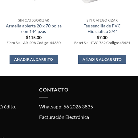
SIN CATEGORIZAR
SIN CATEGORIZAR
Armella abierta 20 x 70 bolsa
Tee sencilla de PVC
con 144 pzas
Hidraulico 3/4″
$
115.00
$
7.00
Fiero Sku: AR-20A Codigo: 44380
Foset Sku: PVC-762 Codigo: 45421
AÑADIR AL CARRITO
AÑADIR AL CARRITO
CONTACTO
Crédito.
Whatsapp: 56 2026 3835
Facturación Electrónica