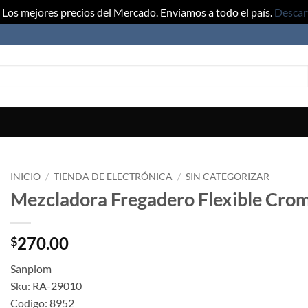
Los mejores precios del Mercado. Enviamos a todo el país.
Descar
INICIO
/
TIENDA DE ELECTRÓNICA
/
SIN CATEGORIZAR
Mezcladora Fregadero Flexible Cro
270.00
$
Sanplom
Sku: RA-29010
Codigo: 8952