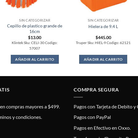
SIN CATEGORIZAR
SIN CATEGORIZAR
Cepillo de plastico grande de
Hielera de 9.4 L
16cm
$
13.00
$
445.00
Klintek Sku: CELI-30 Codigo:
Truper Sku: HIEL-9 Codigo: 62121
57007
AÑADIR AL CARRITO
AÑADIR AL CARRITO
ATIS
COMPRA SEGURA
s en compras mayores a $499.
Pagos con Tarjeta de Debito y 
minos y condiciones.
Pagos con PayPal
Pagos en Efectivo en Oxxo.