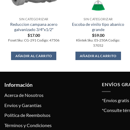
SIN CATEGORIZAR
SIN CATEGORIZAR
Reduccion campana acero
Escoba de vinilo tipo abanico
galvanizado 3/4″x1/2″
grande
$
17.00
$
59.00
Foset Sku: CG-291 Codigo: 47506
Klintek Sku: ES-250A Codigo:
57052
AÑADIR AL CARRITO
AÑADIR AL CARRITO
Información
ENVÍOS GR
Acerca de Nosotros
*Envíos grati
Envíos y Garantías
*Consulte tér
Política de Reembolsos
Términos y Condiciones