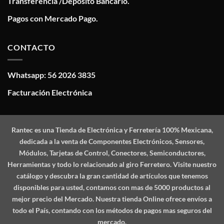
Transferencia /Deposito Bancario.
Pagos con Mercado Pago.
CONTACTO
Whatsapp: 56 2026 3835
Facturación Electrónica
Rantec
es una Tienda de Electrónica y Ferretería 100% Mexicana,
dedicada a la venta de Componentes Electrónicos, Sensores,
Módulos, Tarjetas de Control, Conectores, Semiconductores,
Herramientas y todo lo relacionado al giro Ferretero. Visite nuestro
catálogo y descubra la gran cantidad de artículos que tenemos
disponibles para usted, contamos con mas de 5000 productos al
mejor precio del Mercado. Nuestra tienda Online ofrece envíos a
todo el País, contando con los métodos de pagos mas seguros del
mercado.