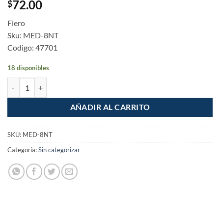
72.00
$
Fiero
Sku: MED-8NT
Codigo: 47701
18 disponibles
Mensula reforzada negra diseño trenza 8x8" cantidad
AÑADIR AL CARRITO
SKU:
MED-8NT
Categoría:
Sin categorizar