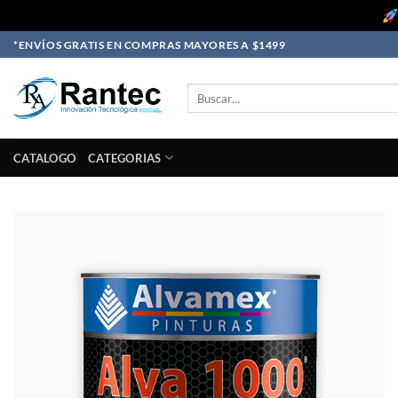
Skip
*ENVÍOS GRATIS EN COMPRAS MAYORES A $1499
to
content
Buscar
por:
CATALOGO
CATEGORIAS