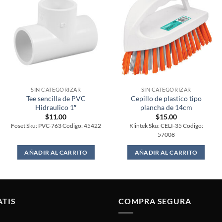
SIN CATEGORIZAR
SIN CATEGORIZAR
Tee sencilla de PVC
Cepillo de plastico tipo
Hidraulico 1″
plancha de 14cm
$
11.00
$
15.00
Foset Sku: PVC-763 Codigo: 45422
Klintek Sku: CELI-35 Codigo:
57008
AÑADIR AL CARRITO
AÑADIR AL CARRITO
ATIS
COMPRA SEGURA