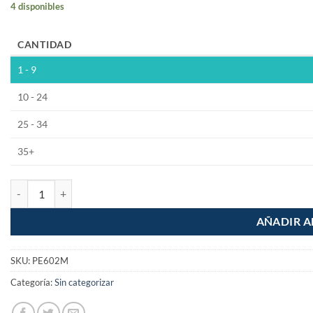
4 disponibles
CANTIDAD
1 - 9
10 - 24
25 - 34
35+
Sellador Primer Estructural Gris de 500ml cantidad
AÑADIR A
SKU:
PE602M
Categoría:
Sin categorizar