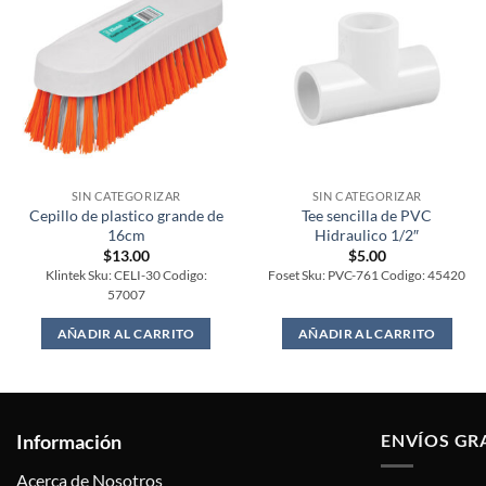
SIN CATEGORIZAR
SIN CATEGORIZAR
Cepillo de plastico grande de
Tee sencilla de PVC
16cm
Hidraulico 1/2″
$
13.00
$
5.00
Klintek Sku: CELI-30 Codigo:
Foset Sku: PVC-761 Codigo: 45420
57007
AÑADIR AL CARRITO
AÑADIR AL CARRITO
Información
ENVÍOS GR
Acerca de Nosotros