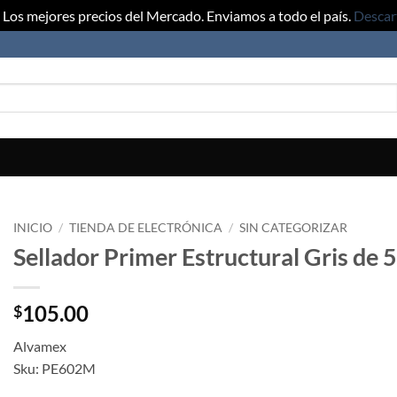
Los mejores precios del Mercado. Enviamos a todo el país.
Descar
INICIO
/
TIENDA DE ELECTRÓNICA
/
SIN CATEGORIZAR
Sellador Primer Estructural Gris de
105.00
$
Alvamex
Sku: PE602M