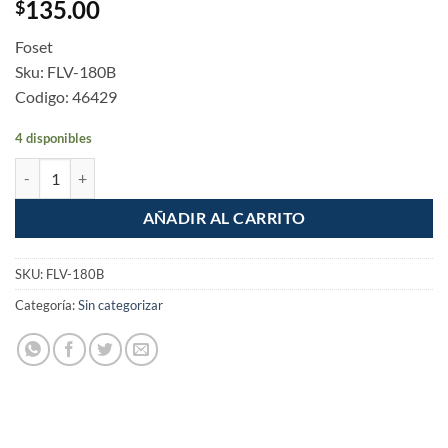
135.00
$
Foset
Sku: FLV-180B
Codigo: 46429
4 disponibles
Manguera para lavadora vinilo 3/4" x 3/4" 1.8m Foset cantidad
AÑADIR AL CARRITO
SKU:
FLV-180B
Categoría:
Sin categorizar