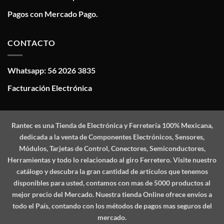
Pagos con Mercado Pago.
CONTACTO
Whatsapp: 56 2026 3835
Facturación Electrónica
Rantec
es una Tienda de Electrónica y Ferretería 100% Mexicana,
dedicada a la venta de Componentes Electrónicos, Sensores,
Módulos, Tarjetas de Control, Conectores, Semiconductores,
Herramientas y todo lo relacionado al giro Ferretero. Visite nuestro
catálogo y descubra la gran cantidad de artículos que tenemos
disponibles para usted, contamos con mas de 5000 productos al
mejor precio del Mercado. Nuestra tienda Online ofrece envíos a
todo el País, contando con los métodos de pagos mas seguros del
mercado.