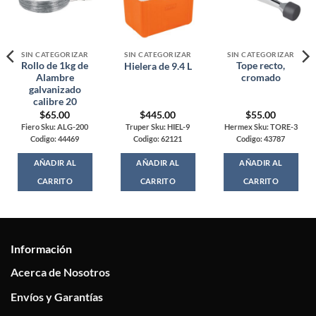
SIN CATEGORIZAR
SIN CATEGORIZAR
SIN CATEGORIZAR
Rollo de 1kg de
Tope recto,
Hielera de 9.4 L
Alambre
cromado
galvanizado
calibre 20
$
65.00
$
445.00
$
55.00
Fiero Sku: ALG-200
Truper Sku: HIEL-9
Hermex Sku: TORE-3
Codigo: 44469
Codigo: 62121
Codigo: 43787
AÑADIR AL
AÑADIR AL
AÑADIR AL
CARRITO
CARRITO
CARRITO
Información
Acerca de Nosotros
Envíos y Garantías