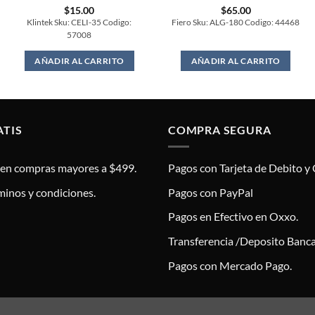
$
15.00
$
65.00
Klintek Sku: CELI-35 Codigo:
Fiero Sku: ALG-180 Codigo: 44468
57008
AÑADIR AL CARRITO
AÑADIR AL CARRITO
ATIS
COMPRA SEGURA
s en compras mayores a $499.
Pagos con Tarjeta de Debito y 
minos y condiciones.
Pagos con PayPal
Pagos en Efectivo en Oxxo.
Transferencia /Deposito Banca
Pagos con Mercado Pago.