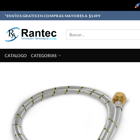
Skip
*ENVÍOS GRATIS EN COMPRAS MAYORES A $1499
to
content
Buscar
por:
CATALOGO
CATEGORIAS