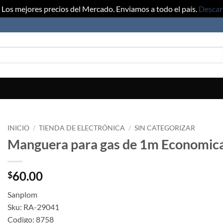
Los mejores precios del Mercado. Enviamos a todo el país.
Descar
INICIO
/
TIENDA DE ELECTRÓNICA
/
SIN CATEGORIZAR
Manguera para gas de 1m Economic
60.00
$
Sanplom
Sku: RA-29041
Codigo: 8758