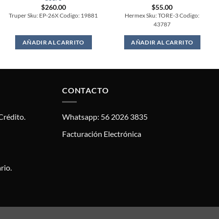
$
260.00
$
55.00
Truper Sku: EP-26X Codigo: 19881
Hermex Sku: TORE-3 Codigo:
43787
AÑADIR AL CARRITO
AÑADIR AL CARRITO
CONTACTO
Crédito.
Whatsapp: 56 2026 3835
Facturación Electrónica
rio.