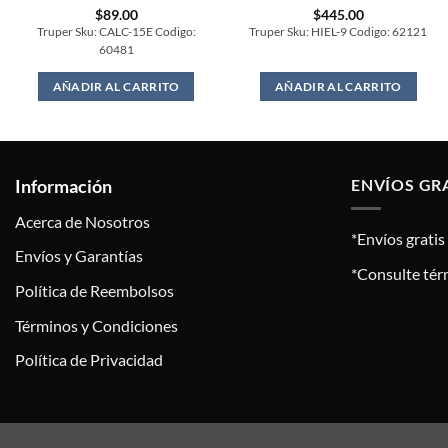
$
89.00
$
445.00
Truper Sku: CALC-15E Codigo:
Truper Sku: HIEL-9 Codigo: 62121
60481
AÑADIR AL CARRITO
AÑADIR AL CARRITO
Información
ENVÍOS GR
Acerca de Nosotros
*Envíos grati
Envíos y Garantías
*Consulte tér
Política de Reembolsos
Términos y Condiciones
Política de Privacidad