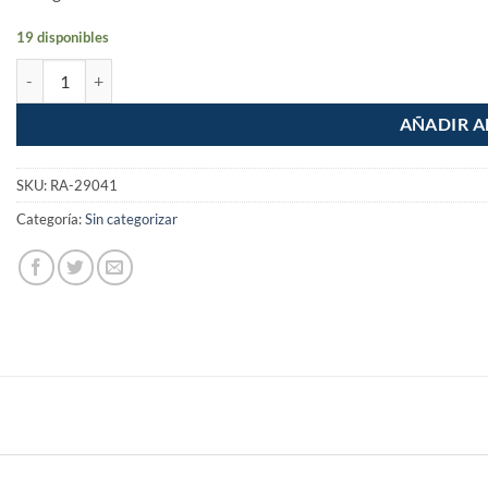
19 disponibles
Manguera para gas de 1m Economica cantidad
AÑADIR A
SKU:
RA-29041
Categoría:
Sin categorizar