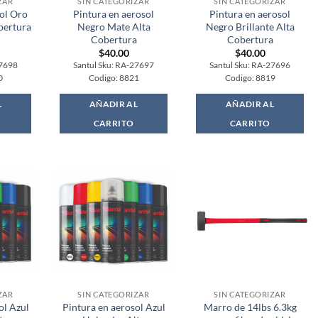
ZAR
SIN CATEGORIZAR
SIN CATEGORIZAR
sol Oro
Pintura en aerosol
Pintura en aerosol
bertura
Negro Mate Alta
Negro Brillante Alta
Cobertura
Cobertura
$
40.00
$
40.00
27698
Santul Sku: RA-27697
Santul Sku: RA-27696
0
Codigo: 8821
Codigo: 8819
L
AÑADIR AL
AÑADIR AL
CARRITO
CARRITO
ZAR
SIN CATEGORIZAR
SIN CATEGORIZAR
ol Azul
Pintura en aerosol Azul
Marro de 14lbs 6.3kg