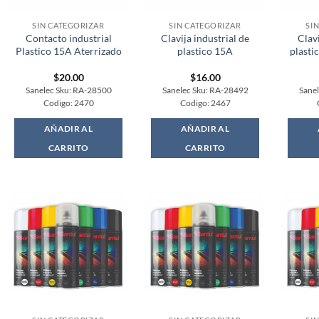
SIN CATEGORIZAR
SIN CATEGORIZAR
SI
Contacto industrial
Clavija industrial de
Clavi
Plastico 15A Aterrizado
plastico 15A
plasti
$
20.00
$
16.00
Sanelec Sku: RA-28500
Sanelec Sku: RA-28492
Sane
Codigo: 2470
Codigo: 2467
AÑADIR AL
AÑADIR AL
CARRITO
CARRITO