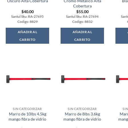
Oscuro Alta Cobertura
Cromo Metalico Alta
Bla
Cobertura
$
40.00
$
55.00
Santul Sku: RA-27695
Santul Sku: RA-27694
Sant
Codigo: 8829
Codigo: 8832
AÑADIR AL
AÑADIR AL
CARRITO
CARRITO
SIN CATEGORIZAR
SIN CATEGORIZAR
SI
Marro de 10lbs 4.5kg
Marro de 8lbs 3.6kg
Marr
mango fibra de vidrio
mango fibra de vidrio
mango