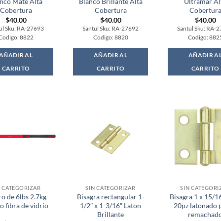
nco Mate Alta
Blanco Brillante Alta
Ultramar Al
Cobertura
Cobertura
Cobertur
$
40.00
$
40.00
$
40.00
ul Sku: RA-27693
Santul Sku: RA-27692
Santul Sku: RA-
Codigo: 8822
Codigo: 8820
Codigo: 882
AÑADIR AL
AÑADIR AL
AÑADIR A
CARRITO
CARRITO
CARRITO
N CATEGORIZAR
SIN CATEGORIZAR
SIN CATEGORI
o de 6lbs 2.7kg
Bisagra rectangular 1-
Bisagra 1 x 15/1
 fibra de vidrio
1/2″ x 1-3/16″ Laton
20pz latonado 
Brillante
remachad