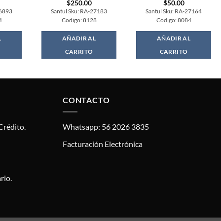
$
250.00
$
50.00
26893
Santul Sku: RA-27183
Santul Sku: RA-27164
4
Codigo: 8128
Codigo: 8084
L
AÑADIR AL
AÑADIR AL
CARRITO
CARRITO
CONTACTO
Crédito.
Whatsapp: 56 2026 3835
Facturación Electrónica
rio.