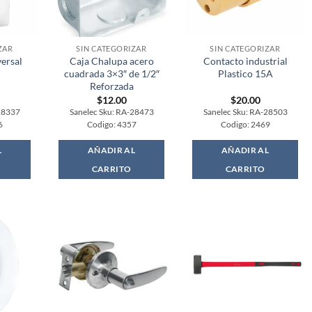
ZAR
SIN CATEGORIZAR
SIN CATEGORIZAR
ersal
Caja Chalupa acero
Contacto industrial
cuadrada 3×3″ de 1/2″
Plastico 15A
Reforzada
$
12.00
$
20.00
28337
Sanelec Sku: RA-28473
Sanelec Sku: RA-28503
6
Codigo: 4357
Codigo: 2469
L
AÑADIR AL
AÑADIR AL
CARRITO
CARRITO