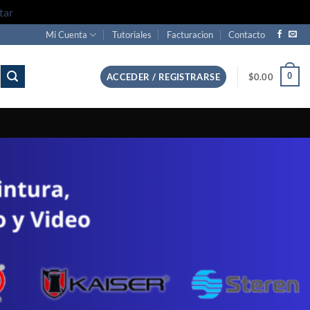
tar
Mi Cuenta
Tutoriales
Facturacion
Contacto
0
ACCEDER / REGISTRARSE
$
0.00