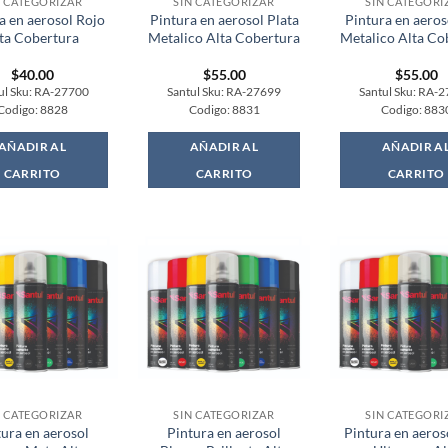
N CATEGORIZAR
SIN CATEGORIZAR
SIN CATEGORI
a en aerosol Rojo
Pintura en aerosol Plata
Pintura en aero
ta Cobertura
Metalico Alta Cobertura
Metalico Alta Co
$
40.00
$
55.00
$
55.00
ul Sku: RA-27700
Santul Sku: RA-27699
Santul Sku: RA-
Codigo: 8828
Codigo: 8831
Codigo: 883
AÑADIR AL
AÑADIR AL
AÑADIR A
CARRITO
CARRITO
CARRITO
N CATEGORIZAR
SIN CATEGORIZAR
SIN CATEGORI
tura en aerosol
Pintura en aerosol
Pintura en aeros