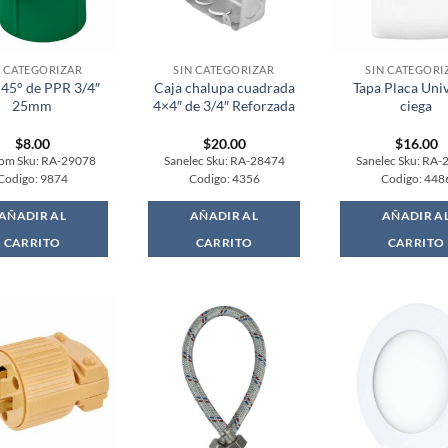
N CATEGORIZAR
SIN CATEGORIZAR
SIN CATEGORI
45° de PPR 3/4″
Caja chalupa cuadrada
Tapa Placa Univ
25mm
4×4″ de 3/4″ Reforzada
ciega
$
8.00
$
20.00
$
16.00
om Sku: RA-29078
Sanelec Sku: RA-28474
Sanelec Sku: RA-
Codigo: 9874
Codigo: 4356
Codigo: 448
AÑADIR AL
AÑADIR AL
AÑADIR A
CARRITO
CARRITO
CARRITO