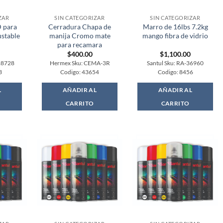
ZAR
SIN CATEGORIZAR
SIN CATEGORIZAR
 para
Cerradura Chapa de
Marro de 16lbs 7.2kg
stable
manija Cromo mate
mango fibra de vidrio
para recamara
$
400.00
$
1,100.00
28728
Hermex Sku: CEMA-3R
Santul Sku: RA-36960
3
Codigo: 43654
Codigo: 8456
L
AÑADIR AL
AÑADIR AL
CARRITO
CARRITO