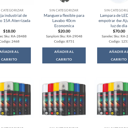
N CATEGORIZAR
SIN CATEGORIZAR
SIN CATEGORI
ja industrial de
Manguera flexible para
Lampara de LED
co 15A Aterrizada
Lavabo 40cm
empotrar 6w Aju
Economica
luz de dia
$
18.00
$
20.00
$
70.00
lec Sku: RA-28488
Sanplom Sku: RA-29048
Sanelec Sku: RA-
Codigo: 2468
Codigo: 8751
Codigo: 125
AÑADIR AL
AÑADIR AL
AÑADIR A
CARRITO
CARRITO
CARRITO