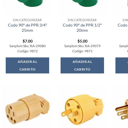
SIN CATEGORIZAR
SIN CATEGORIZAR
SI
Codo 90° de PPR 3/4″
Codo 90° de PPR 1/2″
Codo 
25mm
20mm
$
7.00
$
5.00
Sanplom Sku: RA-29080
Sanplom Sku: RA-29079
Sanpl
Codigo: 9872
Codigo: 9871
AÑADIR AL
AÑADIR AL
CARRITO
CARRITO