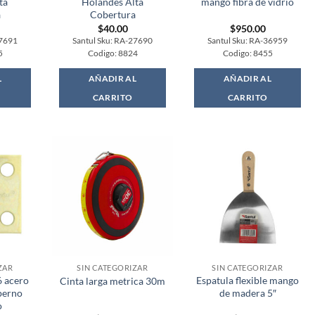
ta
Holandes Alta
mango fibra de vidrio
a
Cobertura
$
40.00
$
950.00
27691
Santul Sku: RA-27690
Santul Sku: RA-36959
5
Codigo: 8824
Codigo: 8455
L
AÑADIR AL
AÑADIR AL
CARRITO
CARRITO
ZAR
SIN CATEGORIZAR
SIN CATEGORIZAR
6 acero
Espatula flexible mango
Cinta larga metrica 30m
perno
de madera 5″
o