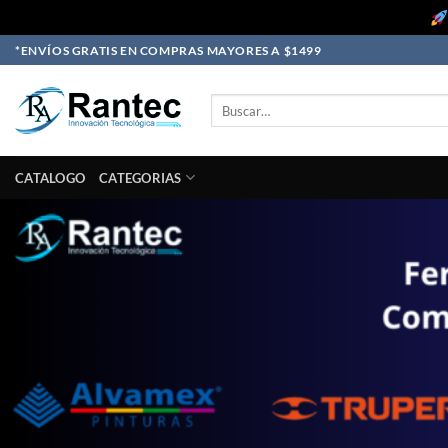
Skip
*ENVÍOS GRATIS EN COMPRAS MAYORES A $1499
to
content
Buscar
por:
CATALOGO
CATEGORIAS