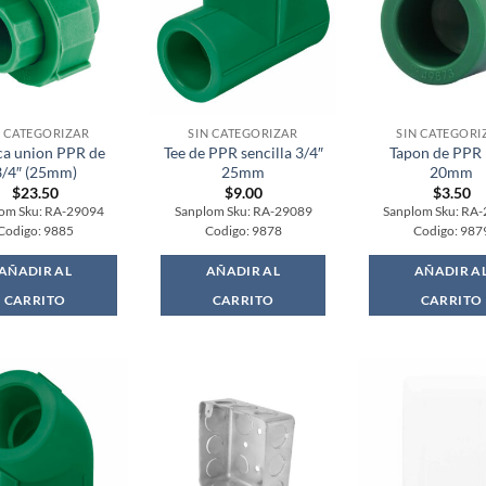
N CATEGORIZAR
SIN CATEGORIZAR
SIN CATEGORI
ca union PPR de
Tee de PPR sencilla 3/4″
Tapon de PPR 
3/4″ (25mm)
25mm
20mm
$
23.50
$
9.00
$
3.50
om Sku: RA-29094
Sanplom Sku: RA-29089
Sanplom Sku: RA
Codigo: 9885
Codigo: 9878
Codigo: 987
AÑADIR AL
AÑADIR AL
AÑADIR A
CARRITO
CARRITO
CARRITO