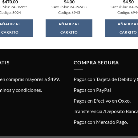
$
470.00
$
4.00
$
4.50
ul Sku: RA-36955
Santul Sku: RA-26903
Santul Sku: RA-
Codigo: 8024
Codigo: 6945
Codigo: 694
AÑADIR AL
AÑADIR AL
AÑADIR A
CARRITO
CARRITO
CARRITO
ATIS
COMPRA SEGURA
s en compras mayores a $499.
Pagos con Tarjeta de Debito y 
minos y condiciones.
Pagos con PayPal
Pagos en Efectivo en Oxxo.
Transferencia /Deposito Banca
Pagos con Mercado Pago.