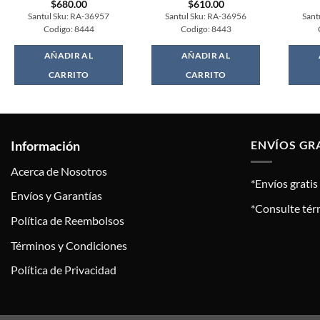
$
680.00
$
610.00
Santul Sku: RA-36957
Santul Sku: RA-36956
Sant
Codigo: 8444
Codigo: 8443
AÑADIR AL
AÑADIR AL
CARRITO
CARRITO
Información
ENVÍOS GR
Acerca de Nosotros
*Envíos grati
Envíos y Garantías
*Consulte tér
Política de Reembolsos
Términos y Condiciones
Política de Privacidad