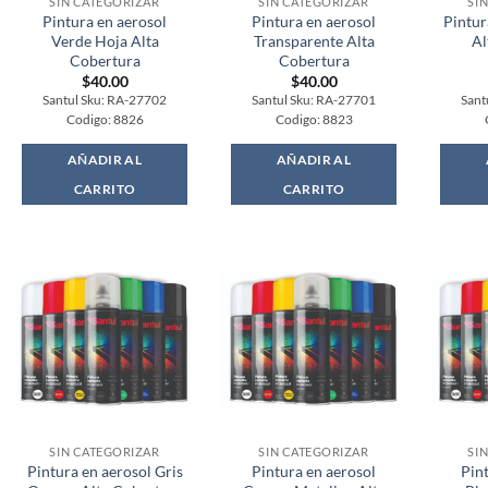
SIN CATEGORIZAR
SIN CATEGORIZAR
SI
Pintura en aerosol
Pintura en aerosol
Pintur
Verde Hoja Alta
Transparente Alta
Al
Cobertura
Cobertura
$
40.00
$
40.00
Santul Sku: RA-27702
Santul Sku: RA-27701
Sant
Codigo: 8826
Codigo: 8823
AÑADIR AL
AÑADIR AL
CARRITO
CARRITO
SIN CATEGORIZAR
SIN CATEGORIZAR
SI
Pintura en aerosol Gris
Pintura en aerosol
Pin