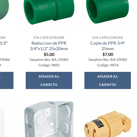
ZAR
SIN CATEGORIZAR
SIN CATEGORIZAR
1/2″
Reduccion de PPR
Cople de PPR 3/4″
3/4″x1/2″ 25x20mm
25mm
$
5.00
$
7.00
-29086
Sanplom Sku: RA-29085
Sanplom Sku: RA-29082
9
Codigo: 9881
Codigo: 9876
L
AÑADIR AL
AÑADIR AL
CARRITO
CARRITO