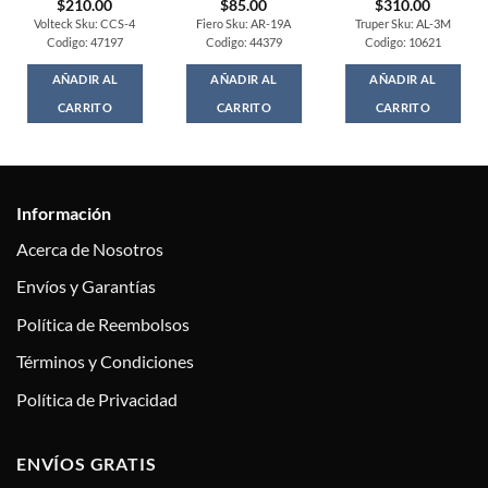
$
210.00
$
85.00
$
310.00
Volteck Sku: CCS-4
Fiero Sku: AR-19A
Truper Sku: AL-3M
Codigo: 47197
Codigo: 44379
Codigo: 10621
AÑADIR AL
AÑADIR AL
AÑADIR AL
CARRITO
CARRITO
CARRITO
Información
Acerca de Nosotros
Envíos y Garantías
Política de Reembolsos
Términos y Condiciones
Política de Privacidad
ENVÍOS GRATIS