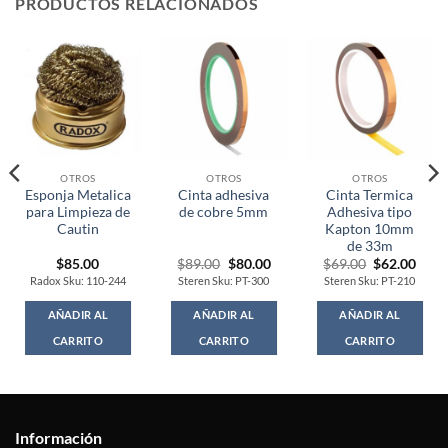
PRODUCTOS RELACIONADOS
OTROS
OTROS
OTROS
Esponja Metalica
Cinta adhesiva
Cinta Termica
para Limpieza de
de cobre 5mm
Adhesiva tipo
Cautin
Kapton 10mm
de 33m
Original
Current
Original
Curr
$
85.00
$
89.00
$
80.00
$
69.00
$
62.00
price
price
price
price
Radox Sku: 110-244
Steren Sku: PT-300
Steren Sku: PT-210
was:
is:
was:
is:
$89.00.
$80.00.
$69.00.
$62.
AÑADIR AL
AÑADIR AL
AÑADIR AL
CARRITO
CARRITO
CARRITO
Información