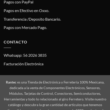
Pagos con PayPal
Pagos en Efectivo en Oxxo.
Transferencia /Deposito Bancario.
Pagos con Mercado Pago.
CONTACTO
Whatsapp: 56 2026 3835
Facturación Electrónica
Rantec
es una Tienda de Electrónica y Ferretería 100% Mexicana,
dedicada a la venta de Componentes Electrónicos, Sensores,
Módulos, Tarjetas de Control, Conectores, Semiconductores,
Herramientas y todo lo relacionado al giro Ferretero. Visite nuestro
catálogo y descubra la gran cantidad de artículos que tenemos