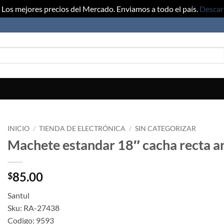
Los mejores precios del Mercado. Enviamos a todo el país.
Descar
INICIO
/
TIENDA DE ELECTRÓNICA
/
SIN CATEGORIZAR
Machete estandar 18″ cacha recta a
85.00
$
Santul
Sku: RA-27438
Codigo: 9593