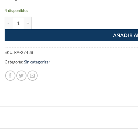
4 disponibles
Machete estandar 18" cacha recta antiderrapante cantidad
AÑADIR A
SKU:
RA-27438
Categoría:
Sin categorizar