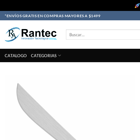
Skip
*ENVÍOS GRATIS EN COMPRAS MAYORES A $1499
to
content
Buscar
por:
CATALOGO
CATEGORIAS