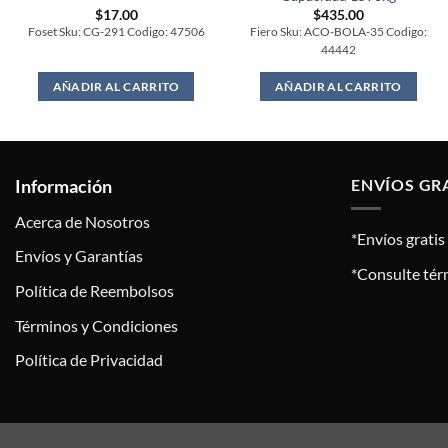
$
17.00
$
435.00
Foset Sku: CG-291 Codigo: 47506
Fiero Sku: ACO-BOLA-35 Codigo:
44442
AÑADIR AL CARRITO
AÑADIR AL CARRITO
Información
ENVÍOS GR
Acerca de Nosotros
*Envíos grati
Envíos y Garantías
*Consulte tér
Política de Reembolsos
Términos y Condiciones
Política de Privacidad