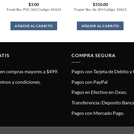
$
3.00
$
310.00
Foset Sku: PVC-362 Codigo: 45424
Truper Sku: AL-3M Codigo: 10621
AÑADIR AL CARRITO
AÑADIR AL CARRITO
ATIS
COMPRA SEGURA
s en compras mayores a $499.
Pagos con Tarjeta de Debito y 
minos y condiciones.
Pagos con PayPal
Pagos en Efectivo en Oxxo.
Transferencia /Deposito Banca
Pagos con Mercado Pago.