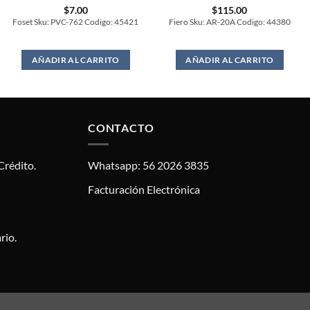
$
7.00
$
115.00
Foset Sku: PVC-762 Codigo: 45421
Fiero Sku: AR-20A Codigo: 44380
AÑADIR AL CARRITO
AÑADIR AL CARRITO
CONTACTO
Crédito.
Whatsapp: 56 2026 3835
Facturación Electrónica
rio.