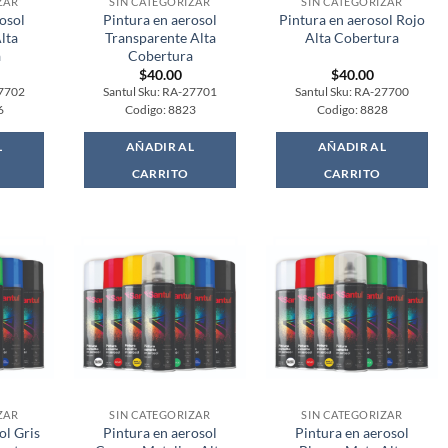
ZAR
SIN CATEGORIZAR
SIN CATEGORIZAR
osol
Pintura en aerosol
Pintura en aerosol Rojo
lta
Transparente Alta
Alta Cobertura
a
Cobertura
$
40.00
$
40.00
27702
Santul Sku: RA-27701
Santul Sku: RA-27700
6
Codigo: 8823
Codigo: 8828
L
AÑADIR AL
AÑADIR AL
CARRITO
CARRITO
ZAR
SIN CATEGORIZAR
SIN CATEGORIZAR
ol Gris
Pintura en aerosol
Pintura en aerosol