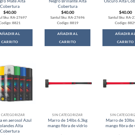
gro Mate Alta
Negro Brillante Alta
Oscuro Alta Cob
Cobertura
Cobertura
$
40.00
$
40.00
$
40.00
ul Sku: RA-27697
Santul Sku: RA-27696
Santul Sku: RA-
Codigo: 8821
Codigo: 8819
Codigo: 882
AÑADIR AL
AÑADIR AL
AÑADIR A
CARRITO
CARRITO
CARRITO
N CATEGORIZAR
SIN CATEGORIZAR
SIN CATEGORI
a en aerosol Azul
Marro de 14lbs 6.3kg
Marro de 10lbs
olandes Alta
mango fibra de vidrio
mango fibra de 
Cobertura