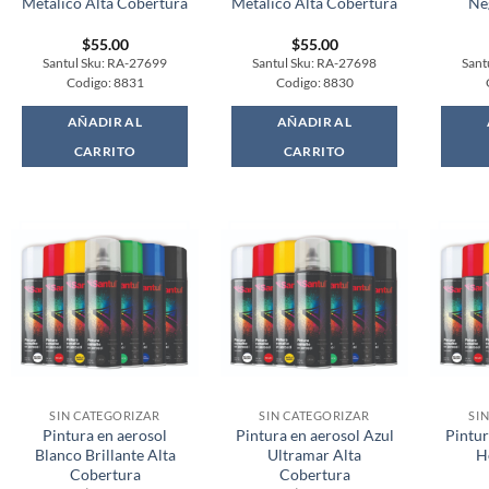
Metalico Alta Cobertura
Metalico Alta Cobertura
Ne
$
55.00
$
55.00
Santul Sku: RA-27699
Santul Sku: RA-27698
Sant
Codigo: 8831
Codigo: 8830
AÑADIR AL
AÑADIR AL
CARRITO
CARRITO
SIN CATEGORIZAR
SIN CATEGORIZAR
SI
Pintura en aerosol
Pintura en aerosol Azul
Pintur
Blanco Brillante Alta
Ultramar Alta
H
Cobertura
Cobertura