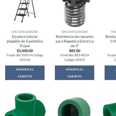
SIN CATEGORIZAR
SIN CATEGORIZAR
SI
Escalera tubular
Resistencia de repuesto
Bomba
plegable de 4 peldaños
para Regadera Electrica
1 H
Truper
de 4″
$
1,000.00
$
85.00
Truper Sku: ESTU-4 Codigo:
Foset Sku: RES-REG4
Trupe
103144
Codigo: 49493
C
AÑADIR AL
AÑADIR AL
CARRITO
CARRITO