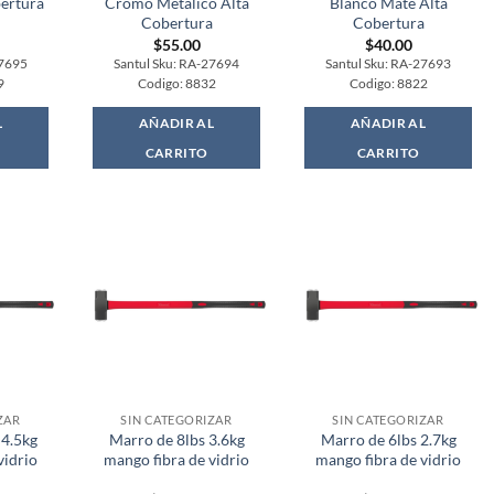
ertura
Cromo Metalico Alta
Blanco Mate Alta
Cobertura
Cobertura
$
55.00
$
40.00
27695
Santul Sku: RA-27694
Santul Sku: RA-27693
9
Codigo: 8832
Codigo: 8822
L
AÑADIR AL
AÑADIR AL
CARRITO
CARRITO
ZAR
SIN CATEGORIZAR
SIN CATEGORIZAR
 4.5kg
Marro de 8lbs 3.6kg
Marro de 6lbs 2.7kg
vidrio
mango fibra de vidrio
mango fibra de vidrio