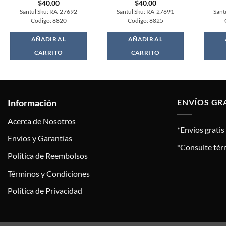
$
40.00
$
40.00
Santul Sku: RA-27692
Santul Sku: RA-27691
Sant
Codigo: 8820
Codigo: 8825
AÑADIR AL
AÑADIR AL
CARRITO
CARRITO
Información
ENVÍOS GR
Acerca de Nosotros
*Envíos grati
Envíos y Garantías
*Consulte tér
Política de Reembolsos
Términos y Condiciones
Política de Privacidad