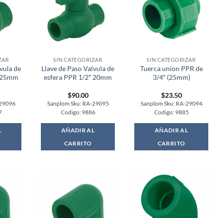
ZAR
SIN CATEGORIZAR
SIN CATEGORIZAR
vula de
Llave de Paso Valvula de
Tuerca union PPR de
″ 25mm
esfera PPR 1/2″ 20mm
3/4″ (25mm)
$
90.00
$
23.50
-29096
Sanplom Sku: RA-29095
Sanplom Sku: RA-29094
7
Codigo: 9886
Codigo: 9885
L
AÑADIR AL
AÑADIR AL
CARRITO
CARRITO