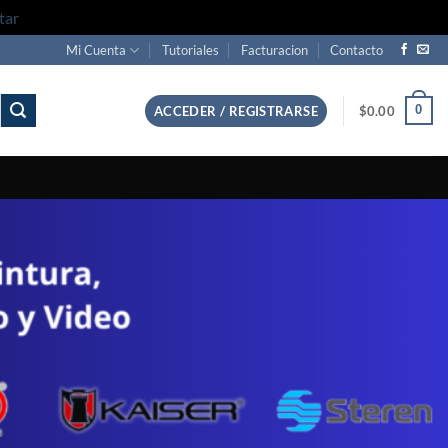
tar
Mi Cuenta
Tutoriales
Facturacion
Contacto
0
ACCEDER / REGISTRARSE
$
0.00