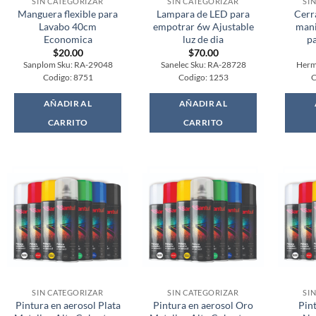
SIN CATEGORIZAR
SIN CATEGORIZAR
SI
Manguera flexible para
Lampara de LED para
Cerr
Lavabo 40cm
empotrar 6w Ajustable
mani
Economica
luz de dia
p
$
20.00
$
70.00
Sanplom Sku: RA-29048
Sanelec Sku: RA-28728
Herm
Codigo: 8751
Codigo: 1253
C
AÑADIR AL
AÑADIR AL
CARRITO
CARRITO
SIN CATEGORIZAR
SIN CATEGORIZAR
SI
Pintura en aerosol Plata
Pintura en aerosol Oro
Pin