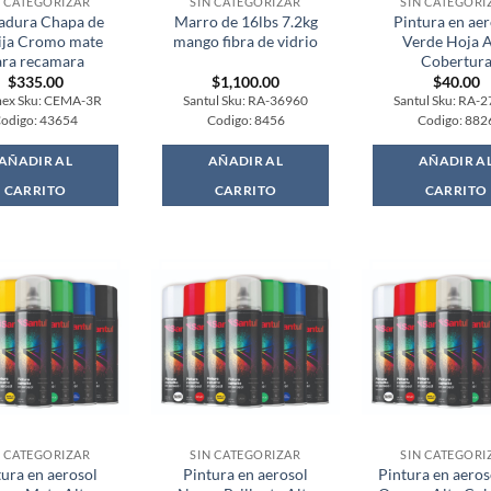
N CATEGORIZAR
SIN CATEGORIZAR
SIN CATEGORI
adura Chapa de
Marro de 16lbs 7.2kg
Pintura en aer
ja Cromo mate
mango fibra de vidrio
Verde Hoja A
ara recamara
Cobertur
$
335.00
$
1,100.00
$
40.00
ex Sku: CEMA-3R
Santul Sku: RA-36960
Santul Sku: RA-
odigo: 43654
Codigo: 8456
Codigo: 882
AÑADIR AL
AÑADIR AL
AÑADIR A
CARRITO
CARRITO
CARRITO
N CATEGORIZAR
SIN CATEGORIZAR
SIN CATEGORI
tura en aerosol
Pintura en aerosol
Pintura en aeros