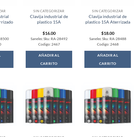
ZAR
SIN CATEGORIZAR
SIN CATEGORIZAR
trial
Clavija industrial de
Clavija industrial de
rrizado
plastico 15A
plastico 15A Aterrizada
$
16.00
$
18.00
28500
Sanelec Sku: RA-28492
Sanelec Sku: RA-28488
0
Codigo: 2467
Codigo: 2468
L
AÑADIR AL
AÑADIR AL
CARRITO
CARRITO