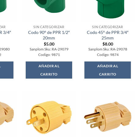
ZAR
SIN CATEGORIZAR
SIN CATEGORIZAR
R 3/4″
Codo 90° de PPR 1/2″
Codo 45° de PPR 3/4″
20mm
25mm
$
5.00
$
8.00
-29080
Sanplom Sku: RA-29079
Sanplom Sku: RA-29078
2
Codigo: 9871
Codigo: 9874
L
AÑADIR AL
AÑADIR AL
CARRITO
CARRITO