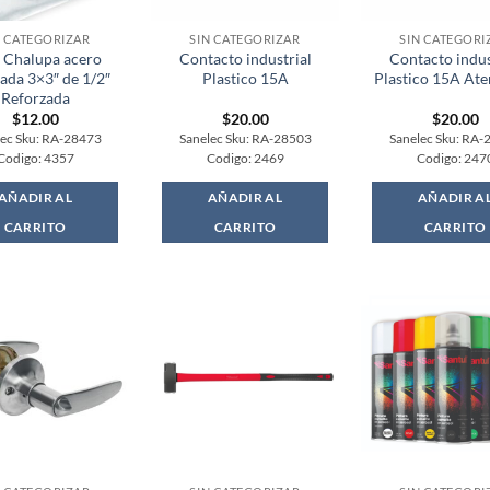
N CATEGORIZAR
SIN CATEGORIZAR
SIN CATEGORI
 Chalupa acero
Contacto industrial
Contacto indus
ada 3×3″ de 1/2″
Plastico 15A
Plastico 15A Ate
Reforzada
$
12.00
$
20.00
$
20.00
lec Sku: RA-28473
Sanelec Sku: RA-28503
Sanelec Sku: RA-
Codigo: 4357
Codigo: 2469
Codigo: 247
AÑADIR AL
AÑADIR AL
AÑADIR A
CARRITO
CARRITO
CARRITO