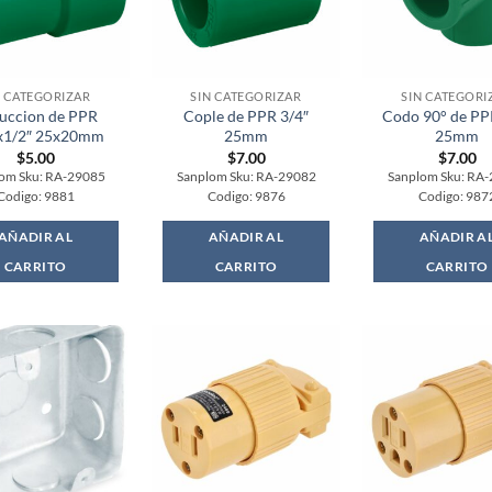
N CATEGORIZAR
SIN CATEGORIZAR
SIN CATEGORI
uccion de PPR
Cople de PPR 3/4″
Codo 90° de PP
x1/2″ 25x20mm
25mm
25mm
$
5.00
$
7.00
$
7.00
om Sku: RA-29085
Sanplom Sku: RA-29082
Sanplom Sku: RA
Codigo: 9881
Codigo: 9876
Codigo: 987
AÑADIR AL
AÑADIR AL
AÑADIR A
CARRITO
CARRITO
CARRITO