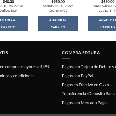
$
40.00
$
950.00
$
680.00
ul Sku: RA-27690
Santul Sku: RA-36959
Santul Sku: RA-
Codigo: 8824
Codigo: 8455
Codigo: 844
AÑADIR AL
AÑADIR AL
AÑADIR A
CARRITO
CARRITO
CARRITO
ATIS
COMPRA SEGURA
s en compras mayores a $499.
Pagos con Tarjeta de Debito y 
minos y condiciones.
Pagos con PayPal
Pagos en Efectivo en Oxxo.
Transferencia /Deposito Banca
Pagos con Mercado Pago.