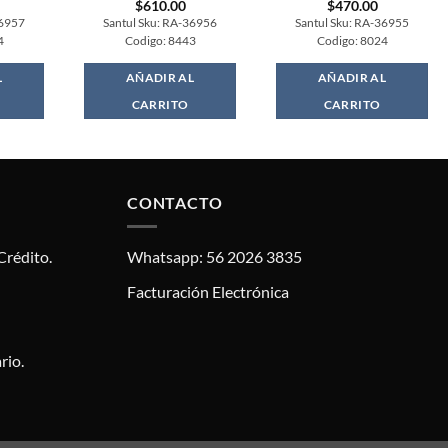
$
610.00
$
470.00
36957
Santul Sku: RA-36956
Santul Sku: RA-36955
4
Codigo: 8443
Codigo: 8024
L
AÑADIR AL
AÑADIR AL
CARRITO
CARRITO
CONTACTO
Crédito.
Whatsapp: 56 2026 3835
Facturación Electrónica
rio.