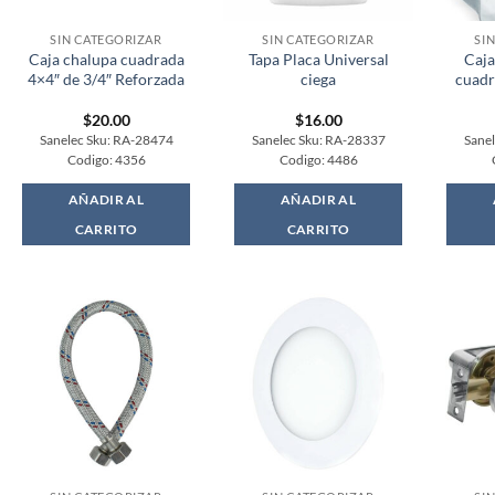
SIN CATEGORIZAR
SIN CATEGORIZAR
SI
Caja chalupa cuadrada
Tapa Placa Universal
Caja
4×4″ de 3/4″ Reforzada
ciega
cuadr
$
20.00
$
16.00
Sanelec Sku: RA-28474
Sanelec Sku: RA-28337
Sane
Codigo: 4356
Codigo: 4486
AÑADIR AL
AÑADIR AL
CARRITO
CARRITO