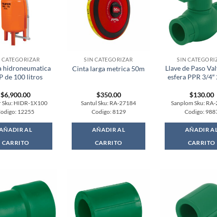
N CATEGORIZAR
SIN CATEGORIZAR
SIN CATEGORI
 hidroneumatica
Llave de Paso Val
Cinta larga metrica 50m
P de 100 litros
esfera PPR 3/4
$
6,900.00
$
350.00
$
130.00
r Sku: HIDR-1X100
Santul Sku: RA-27184
Sanplom Sku: RA
odigo: 12255
Codigo: 8129
Codigo: 988
AÑADIR AL
AÑADIR AL
AÑADIR A
CARRITO
CARRITO
CARRITO