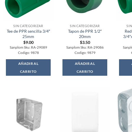
SIN CATEGORIZAR
SIN CATEGORIZAR
SI
Tee de PPR sencilla 3/4″
Tapon de PPR 1/2″
Red
25mm
20mm
3/4″
$
9.00
$
3.50
Sanplom Sku: RA-29089
Sanplom Sku: RA-29086
Sanpl
Codigo: 9878
Codigo: 9879
AÑADIR AL
AÑADIR AL
CARRITO
CARRITO