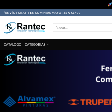
Skip
*ENVÍOS GRATIS EN COMPRAS MAYORES A $1499
to
content
Buscar
por:
CATALOGO
CATEGORIAS