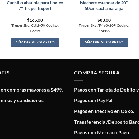
Cuchillo abatible para linoleo
Machete estandar de 20″
7″ Truper Expert
50cm cacha naranja
$
165.00
$
83.00
Truper Sku: CULI-5X Codigo:
Truper Sku: T-460-20P Codigo:
12725
15886
AÑADIR AL CARRITO
AÑADIR AL CARRITO
ATIS
COMPRA SEGURA
s en compras mayores a $499.
Pagos con Tarjeta de Debito y
minos y condiciones.
Pagos con PayPal
Pagos en Efectivo en Oxxo.
Transferencia /Deposito Banc
Pagos con Mercado Pago.