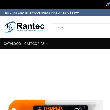
Skip
*ENVÍOS GRATIS EN COMPRAS MAYORES A $1499
to
content
Buscar
por:
CATALOGO
CATEGORIAS