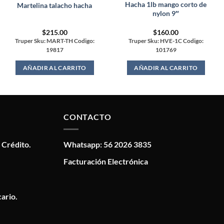
Hacha 1lb mango corto de
Martelina talacho hacha
nylon 9″
$
215.00
$
160.00
Truper Sku: MART-TH Codigo:
Truper Sku: HVE-1C Codigo:
19817
101769
AÑADIR AL CARRITO
AÑADIR AL CARRITO
CONTACTO
 Crédito.
Whatsapp: 56 2026 3835
Facturación Electrónica
ario.