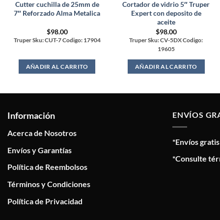
Cutter cuchilla de 25mm de
Cortador de vidrio 5″ Truper
7″ Reforzado Alma Metalica
Expert con deposito de
aceite
$
98.00
$
98.00
Truper Sku: CUT-7 Codigo: 17904
Truper Sku: CV-5DX Codigo:
19605
AÑADIR AL CARRITO
AÑADIR AL CARRITO
Información
ENVÍOS GR
Acerca de Nosotros
*Envíos grati
Envíos y Garantías
*Consulte tér
Política de Reembolsos
Términos y Condiciones
Política de Privacidad