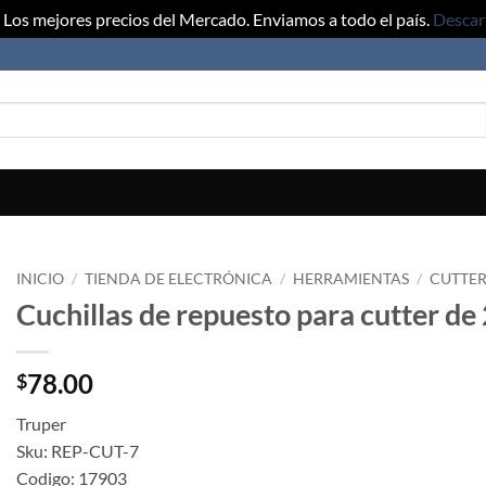
Los mejores precios del Mercado. Enviamos a todo el país.
Descar
INICIO
/
TIENDA DE ELECTRÓNICA
/
HERRAMIENTAS
/
CUTTER
Cuchillas de repuesto para cutter d
78.00
$
Truper
Sku: REP-CUT-7
Codigo: 17903