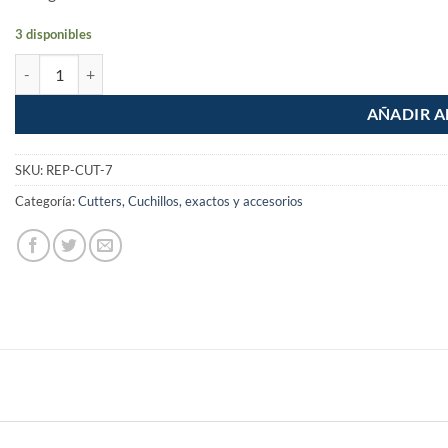
3 disponibles
Cuchillas de repuesto para cutter de 25 mm 10 piezas cantidad
AÑADIR A
SKU:
REP-CUT-7
Categoría:
Cutters, Cuchillos, exactos y accesorios