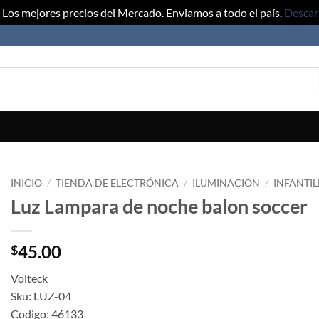
Los mejores precios del Mercado. Enviamos a todo el país.
Descar
INICIO
/
TIENDA DE ELECTRÓNICA
/
ILUMINACION
/
INFANTIL
Luz Lampara de noche balon soccer
45.00
$
Volteck
Sku: LUZ-04
Codigo: 46133