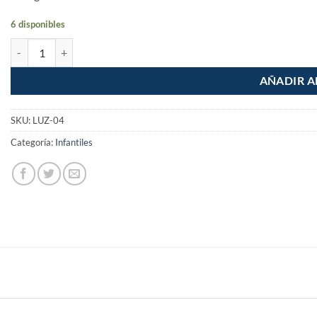
6 disponibles
Luz Lampara de noche balon soccer cantidad
AÑADIR A
SKU:
LUZ-04
Categoría:
Infantiles