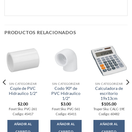
PRODUCTOS RELACIONADOS
SIN CATEGORIZAR
SIN CATEGORIZAR
SIN CATEGORIZAR
Cople de PVC
Codo 90° de
Calculadora de
Hidraulico 1/2″
PVC Hidraulico
escritorio
1/2″
19x13cm
$
2.00
$
3.00
$
105.00
Foset Sku: PVC-261
Foset Sku: PVC-561
Truper Sku: CALC-19E
Codigo: 45417
Codigo: 45411
Codigo: 60482
AÑADIR AL
AÑADIR AL
AÑADIR AL
CARRITO
CARRITO
CARRITO