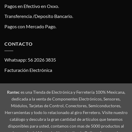
Pagos en Efectivo en Oxxo.
Transferencia /Deposito Bancario.
Pagos con Mercado Pago.
CONTACTO
Whatsapp: 56 2026 3835
Facturación Electrónica
Rantec
es una Tienda de Electrónica y Ferretería 100% Mexicana,
dedicada a la venta de Componentes Electrónicos, Sensores,
Módulos, Tarjetas de Control, Conectores, Semiconductores,
Herramientas y todo lo relacionado al giro Ferretero. Visite nuestro
catálogo y descubra la gran cantidad de artículos que tenemos
disponibles para usted, contamos con mas de 5000 productos al