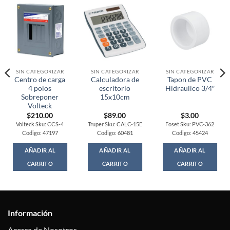
SIN CATEGORIZAR
SIN CATEGORIZAR
SIN CATEGORIZAR
Centro de carga
Calculadora de
Tapon de PVC
4 polos
escritorio
Hidraulico 3/4″
Sobreponer
15x10cm
Volteck
$
210.00
$
89.00
$
3.00
Volteck Sku: CCS-4
Truper Sku: CALC-15E
Foset Sku: PVC-362
Codigo: 47197
Codigo: 60481
Codigo: 45424
AÑADIR AL
AÑADIR AL
AÑADIR AL
CARRITO
CARRITO
CARRITO
Información
Acerca de Nosotros