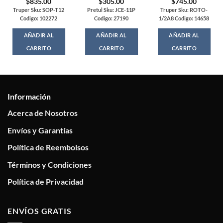
$
835.00
$
305.00
$
745.00
Truper Sku: SOP-T12
Pretul Sku: JCE-11P
Truper Sku: ROTO-
Codigo: 102272
Codigo: 27190
1/2A8 Codigo: 14658
AÑADIR AL
AÑADIR AL
AÑADIR AL
CARRITO
CARRITO
CARRITO
Información
Acerca de Nosotros
Envíos y Garantías
Política de Reembolsos
Términos y Condiciones
Política de Privacidad
ENVÍOS GRATIS