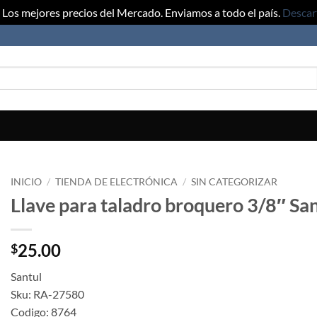
Los mejores precios del Mercado. Enviamos a todo el país.
Descar
INICIO
/
TIENDA DE ELECTRÓNICA
/
SIN CATEGORIZAR
Llave para taladro broquero 3/8″ San
25.00
$
Santul
Sku: RA-27580
Codigo: 8764