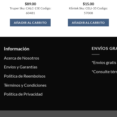
$
89.00
$
15.00
Truper Sku: CALC-15E Codigo:
Klintek Sku: CELI-35 Codigo:
60481
57008
AÑADIR AL CARRITO
AÑADIR AL CARRITO
Información
ENVÍOS GR
Acerca de Nosotros
*Envíos grati
Envíos y Garantías
*Consulte tér
Política de Reembolsos
Términos y Condiciones
Política de Privacidad