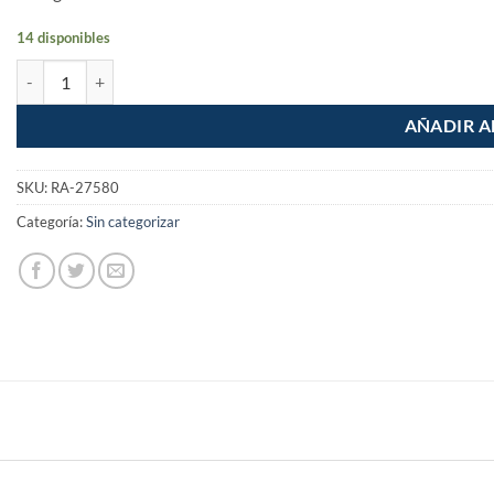
14 disponibles
Llave para taladro broquero 3/8" Santul cantidad
AÑADIR A
SKU:
RA-27580
Categoría:
Sin categorizar