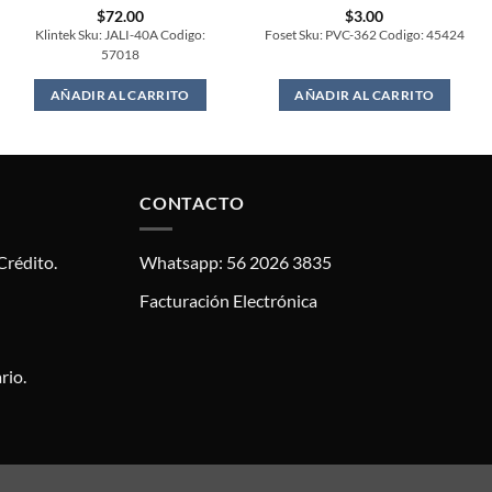
$
72.00
$
3.00
Klintek Sku: JALI-40A Codigo:
Foset Sku: PVC-362 Codigo: 45424
57018
AÑADIR AL CARRITO
AÑADIR AL CARRITO
CONTACTO
Crédito.
Whatsapp: 56 2026 3835
Facturación Electrónica
rio.