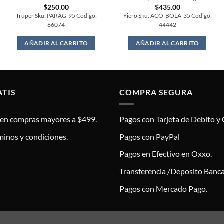
$
250.00
$
435.00
Truper Sku: PARAG-95 Codigo:
Fiero Sku: ACO-BOLA-35 Codigo:
66074
44442
AÑADIR AL CARRITO
AÑADIR AL CARRITO
ATIS
COMPRA SEGURA
s en compras mayores a $499.
Pagos con Tarjeta de Debito y 
minos y condiciones.
Pagos con PayPal
Pagos en Efectivo en Oxxo.
Transferencia /Deposito Banca
Pagos con Mercado Pago.