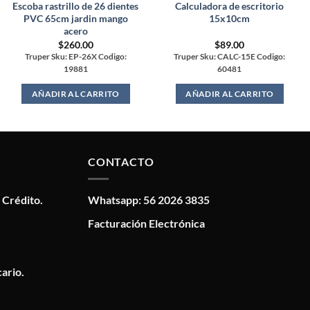
Escoba rastrillo de 26 dientes
Calculadora de escritorio
PVC 65cm jardin mango
15x10cm
acero
$
260.00
$
89.00
Truper Sku: EP-26X Codigo:
Truper Sku: CALC-15E Codigo:
19881
60481
AÑADIR AL CARRITO
AÑADIR AL CARRITO
CONTACTO
 Crédito.
Whatsapp: 56 2026 3835
Facturación Electrónica
ario.