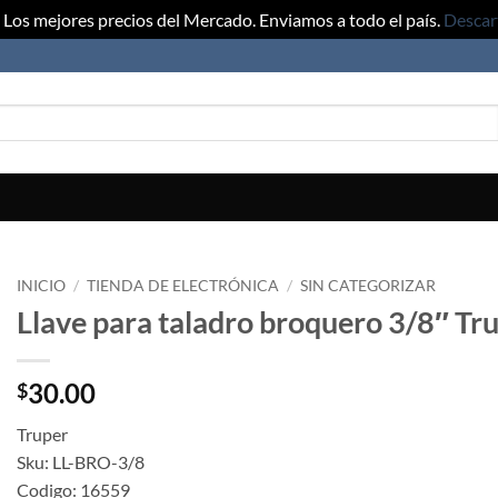
Los mejores precios del Mercado. Enviamos a todo el país.
Descar
INICIO
/
TIENDA DE ELECTRÓNICA
/
SIN CATEGORIZAR
Llave para taladro broquero 3/8″ Tr
30.00
$
Truper
Sku: LL-BRO-3/8
Codigo: 16559