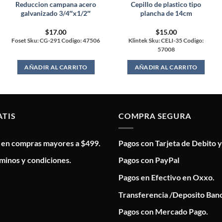
Reduccion campana acero
Cepillo de plastico tipo
galvanizado 3/4″x1/2″
plancha de 14cm
$
17.00
$
15.00
Foset Sku: CG-291 Codigo: 47506
Klintek Sku: CELI-35 Codigo:
57008
AÑADIR AL CARRITO
AÑADIR AL CARRITO
ATIS
COMPRA SEGURA
s en compras mayores a $499.
Pagos con Tarjeta de Debito y
minos y condiciones.
Pagos con PayPal
Pagos en Efectivo en Oxxo.
Transferencia /Deposito Banc
Pagos con Mercado Pago.