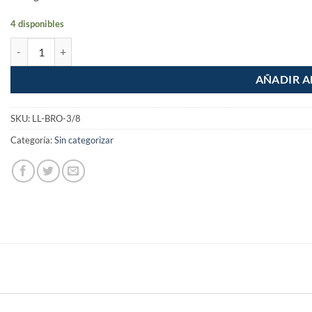
4 disponibles
Llave para taladro broquero 3/8" Truper cantidad
AÑADIR A
SKU:
LL-BRO-3/8
Categoría:
Sin categorizar