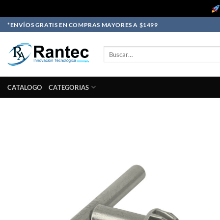
Skip
*ENVÍOS GRATIS EN COMPRAS MAYORES A $1499
to
content
Buscar
por:
CATALOGO
CATEGORIAS