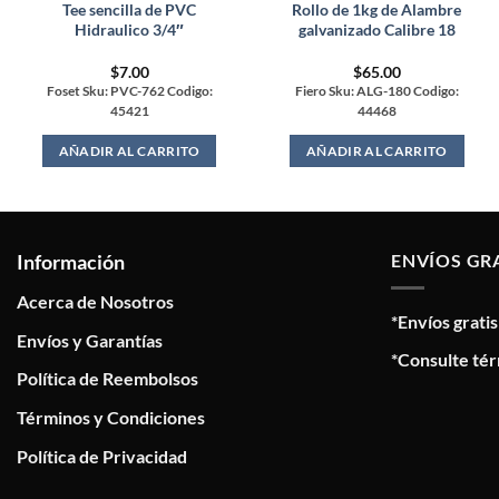
Tee sencilla de PVC
Rollo de 1kg de Alambre
Hidraulico 3/4″
galvanizado Calibre 18
$
7.00
$
65.00
Foset Sku: PVC-762 Codigo:
Fiero Sku: ALG-180 Codigo:
45421
44468
AÑADIR AL CARRITO
AÑADIR AL CARRITO
Información
ENVÍOS GR
Acerca de Nosotros
*Envíos grati
Envíos y Garantías
*Consulte tér
Política de Reembolsos
Términos y Condiciones
Política de Privacidad