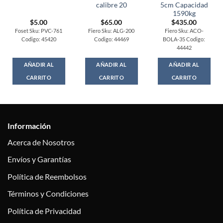
calibre 20
5cm Capacidad
1590kg
$
5.00
$
65.00
$
435.00
Foset Sku: PVC-761
Fiero Sku: ALG-200
Fiero Sku: ACO-
Codigo: 45420
Codigo: 44469
BOLA-35 Codigo:
44442
AÑADIR AL
AÑADIR AL
AÑADIR AL
CARRITO
CARRITO
CARRITO
Información
Acerca de Nosotros
Envíos y Garantías
Política de Reembolsos
Términos y Condiciones
Política de Privacidad